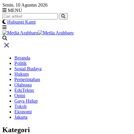
Skip
Senin, 10 Agustus 2026
to
MENU
content
Hubungi Kami
Beranda
Politik
Sosial Budaya
Hukum
Pemerintahan
Olahraga
EduTekno
Opini
Gaya Hidup
Tokoh
Ekonomi
Jakarta
Kategori