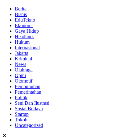
Berita
Bisnis
EduTekno
Ekonomi
Gaya Hidup
Headlines
Hukum
Internasional
Jakarta
Kriminal
News
Olahraga
Opini
Otomotif
Pembunuhan
Pemerintahan
Politik
Seni Dan Ilustrasi
Sosial Budaya
Startup
Tokoh
Uncategorized