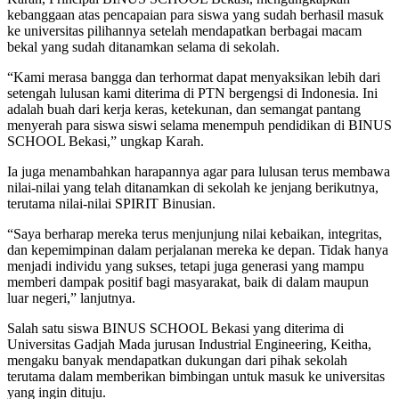
kebanggaan atas pencapaian para siswa yang sudah berhasil masuk
ke universitas pilihannya setelah mendapatkan berbagai macam
bekal yang sudah ditanamkan selama di sekolah.
“Kami merasa bangga dan terhormat dapat menyaksikan lebih dari
setengah lulusan kami diterima di PTN bergengsi di Indonesia. Ini
adalah buah dari kerja keras, ketekunan, dan semangat pantang
menyerah para siswa siswi selama menempuh pendidikan di BINUS
SCHOOL Bekasi,” ungkap Karah.
Ia juga menambahkan harapannya agar para lulusan terus membawa
nilai-nilai yang telah ditanamkan di sekolah ke jenjang berikutnya,
terutama nilai-nilai SPIRIT Binusian.
“Saya berharap mereka terus menjunjung nilai kebaikan, integritas,
dan kepemimpinan dalam perjalanan mereka ke depan. Tidak hanya
menjadi individu yang sukses, tetapi juga generasi yang mampu
memberi dampak positif bagi masyarakat, baik di dalam maupun
luar negeri,” lanjutnya.
Salah satu siswa BINUS SCHOOL Bekasi yang diterima di
Universitas Gadjah Mada jurusan Industrial Engineering, Keitha,
mengaku banyak mendapatkan dukungan dari pihak sekolah
terutama dalam memberikan bimbingan untuk masuk ke universitas
yang ingin dituju.