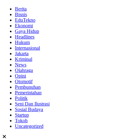
Berita
Bisnis
EduTekno
Ekonomi
Gaya Hidup
Headlines
Hukum
Internasional
Jakarta
Kriminal
News
Olahraga
Opini
Otomotif
Pembunuhan
Pemerintahan
Politik
Seni Dan Ilustrasi
Sosial Budaya
Startup
Tokoh
Uncategorized