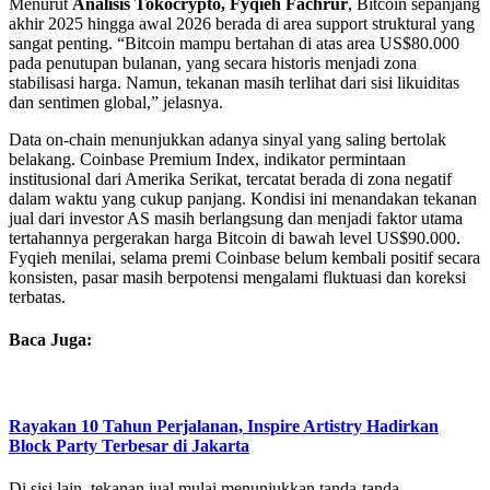
Menurut
Analisis Tokocrypto, Fyqieh Fachrur
, Bitcoin sepanjang
akhir 2025 hingga awal 2026 berada di area support struktural yang
sangat penting. “Bitcoin mampu bertahan di atas area US$80.000
pada penutupan bulanan, yang secara historis menjadi zona
stabilisasi harga. Namun, tekanan masih terlihat dari sisi likuiditas
dan sentimen global,” jelasnya.
Data on-chain menunjukkan adanya sinyal yang saling bertolak
belakang. Coinbase Premium Index, indikator permintaan
institusional dari Amerika Serikat, tercatat berada di zona negatif
dalam waktu yang cukup panjang. Kondisi ini menandakan tekanan
jual dari investor AS masih berlangsung dan menjadi faktor utama
tertahannya pergerakan harga Bitcoin di bawah level US$90.000.
Fyqieh menilai, selama premi Coinbase belum kembali positif secara
konsisten, pasar masih berpotensi mengalami fluktuasi dan koreksi
terbatas.
Baca Juga:
Rayakan 10 Tahun Perjalanan, Inspire Artistry Hadirkan
Block Party Terbesar di Jakarta
Di sisi lain, tekanan jual mulai menunjukkan tanda-tanda