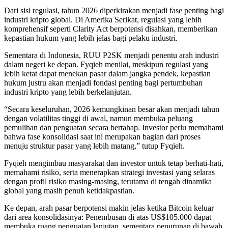
Dari sisi regulasi, tahun 2026 diperkirakan menjadi fase penting bagi
industri kripto global. Di Amerika Serikat, regulasi yang lebih
komprehensif seperti Clarity Act berpotensi disahkan, memberikan
kepastian hukum yang lebih jelas bagi pelaku industri.
Sementara di Indonesia, RUU P2SK menjadi penentu arah industri
dalam negeri ke depan. Fyqieh menilai, meskipun regulasi yang
lebih ketat dapat menekan pasar dalam jangka pendek, kepastian
hukum justru akan menjadi fondasi penting bagi pertumbuhan
industri kripto yang lebih berkelanjutan.
“Secara keseluruhan, 2026 kemungkinan besar akan menjadi tahun
dengan volatilitas tinggi di awal, namun membuka peluang
pemulihan dan penguatan secara bertahap. Investor perlu memahami
bahwa fase konsolidasi saat ini merupakan bagian dari proses
menuju struktur pasar yang lebih matang,” tutup Fyqieh.
Fyqieh mengimbau masyarakat dan investor untuk tetap berhati-hati,
memahami risiko, serta menerapkan strategi investasi yang selaras
dengan profil risiko masing-masing, terutama di tengah dinamika
global yang masih penuh ketidakpastian.
Ke depan, arah pasar berpotensi makin jelas ketika Bitcoin keluar
dari area konsolidasinya: Penembusan di atas US$105.000 dapat
membuka ruang penguatan lanjutan, sementara penurunan di bawah