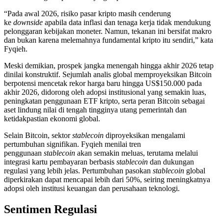
“Pada awal 2026, risiko pasar kripto masih cenderung
ke
downside
apabila data inflasi dan tenaga kerja tidak mendukung
pelonggaran kebijakan moneter. Namun, tekanan ini bersifat makro
dan bukan karena melemahnya fundamental kripto itu sendiri,” kata
Fyqieh.
Meski demikian, prospek jangka menengah hingga akhir 2026 tetap
dinilai konstruktif. Sejumlah analis global memproyeksikan Bitcoin
berpotensi mencetak rekor harga baru hingga US$150.000 pada
akhir 2026, didorong oleh adopsi institusional yang semakin luas,
peningkatan penggunaan ETF kripto, serta peran Bitcoin sebagai
aset lindung nilai di tengah tingginya utang pemerintah dan
ketidakpastian ekonomi global.
Selain Bitcoin, sektor
stablecoin
diproyeksikan mengalami
pertumbuhan signifikan. Fyqieh menilai tren
penggunaan
stablecoin
akan semakin meluas, terutama melalui
integrasi kartu pembayaran berbasis
stablecoin
dan dukungan
regulasi yang lebih jelas. Pertumbuhan pasokan
stablecoin
global
diperkirakan dapat mencapai lebih dari 50%, seiring meningkatnya
adopsi oleh institusi keuangan dan perusahaan teknologi.
Sentimen Regulasi