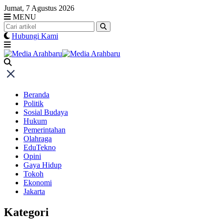
Skip
Jumat, 7 Agustus 2026
to
MENU
content
Hubungi Kami
Beranda
Politik
Sosial Budaya
Hukum
Pemerintahan
Olahraga
EduTekno
Opini
Gaya Hidup
Tokoh
Ekonomi
Jakarta
Kategori