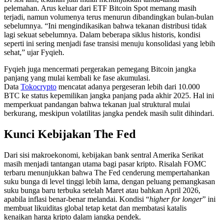
pelemahan. Arus keluar dari ETF Bitcoin Spot memang masih
terjadi, namun volumenya terus menurun dibandingkan bulan-bulan
sebelumnya. “Ini mengindikasikan bahwa tekanan distribusi tidak
lagi sekuat sebelumnya. Dalam beberapa siklus historis, kondisi
seperti ini sering menjadi fase transisi menuju konsolidasi yang lebih
sehat,” ujar Fyqieh.
Fyqieh juga mencermati pergerakan pemegang Bitcoin jangka
panjang yang mulai kembali ke fase akumulasi.
Data
Tokocrypto
mencatat adanya pergeseran lebih dari 10.000
BTC ke status kepemilikan jangka panjang pada akhir 2025. Hal ini
memperkuat pandangan bahwa tekanan jual struktural mulai
berkurang, meskipun volatilitas jangka pendek masih sulit dihindari.
Kunci Kebijakan The Fed
Dari sisi makroekonomi, kebijakan bank sentral Amerika Serikat
masih menjadi tantangan utama bagi pasar kripto. Risalah FOMC
terbaru menunjukkan bahwa The Fed cenderung mempertahankan
suku bunga di level tinggi lebih lama, dengan peluang pemangkasan
suku bunga baru terbuka setelah Maret atau bahkan April 2026,
apabila inflasi benar-benar melandai. Kondisi “
higher for longer
” ini
membuat likuiditas global tetap ketat dan membatasi katalis
kenaikan harga kripto dalam jangka pendek.