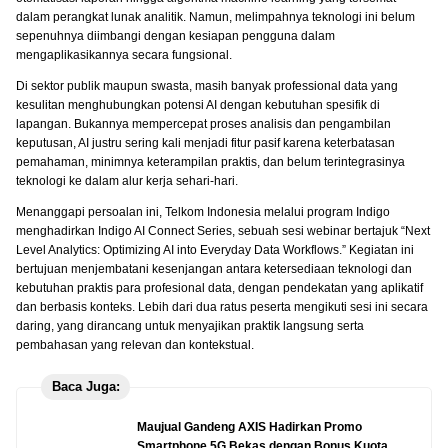
dalam perangkat lunak analitik. Namun, melimpahnya teknologi ini belum
sepenuhnya diimbangi dengan kesiapan pengguna dalam
mengaplikasikannya secara fungsional.
Di sektor publik maupun swasta, masih banyak professional data yang
kesulitan menghubungkan potensi AI dengan kebutuhan spesifik di
lapangan. Bukannya mempercepat proses analisis dan pengambilan
keputusan, AI justru sering kali menjadi fitur pasif karena keterbatasan
pemahaman, minimnya keterampilan praktis, dan belum terintegrasinya
teknologi ke dalam alur kerja sehari-hari.
Menanggapi persoalan ini, Telkom Indonesia melalui program Indigo
menghadirkan Indigo AI Connect Series, sebuah sesi webinar bertajuk “Next
Level Analytics: Optimizing AI into Everyday Data Workflows.” Kegiatan ini
bertujuan menjembatani kesenjangan antara ketersediaan teknologi dan
kebutuhan praktis para profesional data, dengan pendekatan yang aplikatif
dan berbasis konteks. Lebih dari dua ratus peserta mengikuti sesi ini secara
daring, yang dirancang untuk menyajikan praktik langsung serta
pembahasan yang relevan dan kontekstual.
Baca Juga:
Maujual Gandeng AXIS Hadirkan Promo
Smartphone 5G Bekas dengan Bonus Kuota