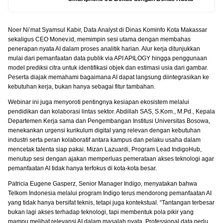
Noer Ni’mat Syamsul Kabir, Data Analyst di Dinas Kominfo Kota Makassar
sekaligus CEO Monev.id, memimpin sesi utama dengan membahas
penerapan nyata AI dalam proses analitik harian. Alur kerja ditunjukkan
mulai dari pemanfaatan data publik via API APILOGY hingga penggunaan
model prediksi citra untuk identifikasi objek dan estimasi usia dari gambar.
Peserta diajak memahami bagaimana AI dapat langsung diintegrasikan ke
kebutuhan kerja, bukan hanya sebagai fitur tambahan.
Webinar ini juga menyoroti pentingnya kesiapan ekosistem melalui
pendidikan dan kolaborasi lintas sektor. Abdillah SAS, S.Kom., M.Pd., Kepala
Departemen Kerja sama dan Pengembangan Institusi Universitas Bosowa,
menekankan urgensi kurikulum digital yang relevan dengan kebutuhan
industri serta peran kolaboratif antara kampus dan pelaku usaha dalam
mencetak talenta siap pakai. Mizan Lazuardi, Program Lead IndigoHub,
menutup sesi dengan ajakan memperluas pemerataan akses teknologi agar
pemanfaatan AI tidak hanya terfokus di kota-kota besar.
Patricia Eugene Gasperz, Senior Manager Indigo, menyatakan bahwa
Telkom Indonesia melalui program Indigo terus mendorong pemanfaatan AI
yang tidak hanya bersifat teknis, tetapi juga kontekstual. “Tantangan terbesar
bukan lagi akses terhadap teknologi, tapi membentuk pola pikir yang
mampu melihat relevansi AI dalam masalah nyata. Professional data perlu