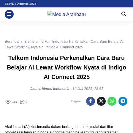
Skip
Sabtu, 8 Agustus 2026
to
content
Beranda
Bisnis
Telkom Indonesia Perkenalkan Cara Baru Belajar AI
Lewat Workflow Nyata di Indigo AI Connect 2025
Telkom Indonesia Perkenalkan Cara Baru
Belajar AI Lewat Workflow Nyata di Indigo
AI Connect 2025
Oleh
vritimes indonesia
-
19 Juli 2025, 18:51
Bagikan:
151
0
Akal Imitasi (AI) kini tersedia dalam berbagai bentuk, mulai dari fitur
otomatisasi laporan hingga algoritma machine learning yang tersemat