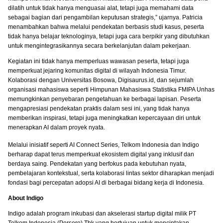
dilatih untuk tidak hanya menguasai alat, tetapi juga memahami data
sebagai bagian dari pengambilan keputusan strategis,” ujarnya. Patricia
menambahkan bahwa melalui pendekatan berbasis studi kasus, peserta
tidak hanya belajar teknologinya, tetapi juga cara berpikir yang dibutuhkan
untuk mengintegrasikannya secara berkelanjutan dalam pekerjaan.
Kegiatan ini tidak hanya memperluas wawasan peserta, tetapi juga
memperkuat jejaring komunitas digital di wilayah Indonesia Timur.
Kolaborasi dengan Universitas Bosowa, Digisaurus.id, dan sejumlah
organisasi mahasiswa seperti Himpunan Mahasiswa Statistika FMIPA Unhas
memungkinkan penyebaran pengetahuan ke berbagai lapisan. Peserta
mengapresiasi pendekatan praktis dalam sesi ini, yang tidak hanya
memberikan inspirasi, tetapi juga meningkatkan kepercayaan diri untuk
menerapkan AI dalam proyek nyata.
Melalui inisiatif seperti AI Connect Series, Telkom Indonesia dan Indigo
berharap dapat terus memperkuat ekosistem digital yang inklusif dan
berdaya saing. Pendekatan yang berfokus pada kebutuhan nyata,
pembelajaran kontekstual, serta kolaborasi lintas sektor diharapkan menjadi
fondasi bagi percepatan adopsi AI di berbagai bidang kerja di Indonesia.
About Indigo
Indigo adalah program inkubasi dan akselerasi startup digital milik PT
Telkom Indonesia (Persero) Tbk yang bertujuan untuk menciptakan