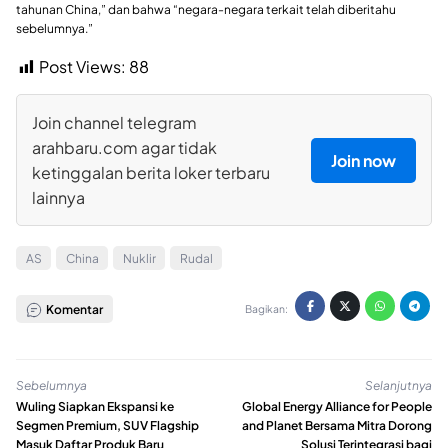
tahunan China,” dan bahwa “negara-negara terkait telah diberitahu
sebelumnya.”
Post Views:
88
Join channel telegram
arahbaru.com agar tidak
Join now
ketinggalan berita loker terbaru
lainnya
AS
China
Nuklir
Rudal
Komentar
Bagikan:
Sebelumnya
Selanjutnya
Wuling Siapkan Ekspansi ke
Global Energy Alliance for People
Segmen Premium, SUV Flagship
and Planet Bersama Mitra Dorong
Masuk Daftar Produk Baru
Solusi Terintegrasi bagi