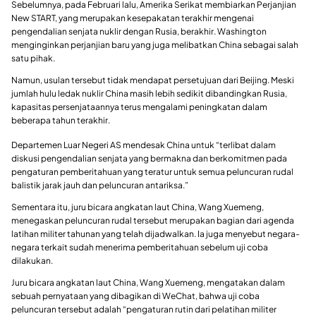
Sebelumnya, pada Februari lalu, Amerika Serikat membiarkan Perjanjian
New START, yang merupakan kesepakatan terakhir mengenai
pengendalian senjata nuklir dengan Rusia, berakhir. Washington
menginginkan perjanjian baru yang juga melibatkan China sebagai salah
satu pihak.
Namun, usulan tersebut tidak mendapat persetujuan dari Beijing. Meski
jumlah hulu ledak nuklir China masih lebih sedikit dibandingkan Rusia,
kapasitas persenjataannya terus mengalami peningkatan dalam
beberapa tahun terakhir.
Departemen Luar Negeri AS mendesak China untuk “terlibat dalam
diskusi pengendalian senjata yang bermakna dan berkomitmen pada
pengaturan pemberitahuan yang teratur untuk semua peluncuran rudal
balistik jarak jauh dan peluncuran antariksa.”
Sementara itu, juru bicara angkatan laut China, Wang Xuemeng,
menegaskan peluncuran rudal tersebut merupakan bagian dari agenda
latihan militer tahunan yang telah dijadwalkan. Ia juga menyebut negara-
negara terkait sudah menerima pemberitahuan sebelum uji coba
dilakukan.
Juru bicara angkatan laut China, Wang Xuemeng, mengatakan dalam
sebuah pernyataan yang dibagikan di WeChat, bahwa uji coba
peluncuran tersebut adalah “pengaturan rutin dari pelatihan militer