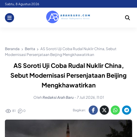
Skip
Sabtu, 8 Agustus 2026
to
content
Beranda
Berita
AS Soroti Uji Coba Rudal Nuklir China, Sebut
Modernisasi Persenjataan Beijing Mengkhawatirkan
AS Soroti Uji Coba Rudal Nuklir China,
Sebut Modernisasi Persenjataan Beijing
Mengkhawatirkan
Oleh
Redaksi Arah Baru
-
7 Juli 2026, 11:01
Bagikan:
81
0