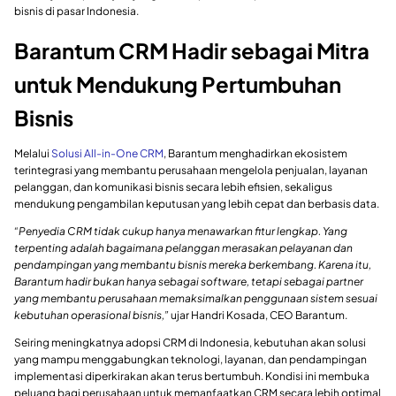
bisnis di pasar Indonesia.
Barantum CRM Hadir sebagai Mitra
untuk Mendukung Pertumbuhan
Bisnis
Melalui
Solusi All-in-One CRM
, Barantum menghadirkan ekosistem
terintegrasi yang membantu perusahaan mengelola penjualan, layanan
pelanggan, dan komunikasi bisnis secara lebih efisien, sekaligus
mendukung pengambilan keputusan yang lebih cepat dan berbasis data.
“Penyedia CRM tidak cukup hanya menawarkan fitur lengkap. Yang
terpenting adalah bagaimana pelanggan merasakan pelayanan dan
pendampingan yang membantu bisnis mereka berkembang. Karena itu,
Barantum hadir bukan hanya sebagai software, tetapi sebagai partner
yang membantu perusahaan memaksimalkan penggunaan sistem sesuai
kebutuhan operasional bisnis,”
ujar Handri Kosada, CEO Barantum.
Seiring meningkatnya adopsi CRM di Indonesia, kebutuhan akan solusi
yang mampu menggabungkan teknologi, layanan, dan pendampingan
implementasi diperkirakan akan terus bertumbuh. Kondisi ini membuka
peluang bagi perusahaan untuk memanfaatkan CRM secara lebih optimal