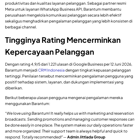
produktivitas dan kualitas layanan pelanggan. Sebagai partner resmi
Meta untuk layanan WhatsApp Business API, Barantum membantu
perusahaan mengelola komunikasi pelanggan secara lebih efektif
sekaligus menghadirkan pengalaman pelanggan yang lebih konsisten di
berbagai channel.
Tingginya Rating Mencerminkan
Kepercayaan Pelanggan
Dengan rating 4,9/5 dari 1.221 ulasan di Google Business per 12 Juni 2026,
Barantum menjadi
CRM Indonesia
dengan tingkat kepuasan pelanggan
tertinggi. Penilaian tersebut mencerminkan pengalaman pengguna yang
positif terhadap sistem, layanan, dan dukungan implementasi yang
diberikan.
Berikut beberapa ulasan pengguna mengenai pengalaman mereka
menggunakan Barantum:
“We love using Barantum! It really helps us with marketing and reservation
broadcasts. Sending promotions and managing customer responses can
be done easily in one place. The system makes our daily operations faster
and more organized. Their support team is always helpful and quick to
respond. Totally recommended!”
—
Admin Jittlada Group