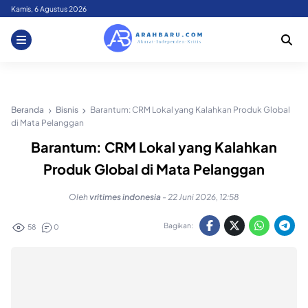
Skip
Kamis, 6 Agustus 2026
to
content
Beranda
Bisnis
Barantum: CRM Lokal yang Kalahkan Produk Global
di Mata Pelanggan
Barantum: CRM Lokal yang Kalahkan
Produk Global di Mata Pelanggan
Oleh
vritimes indonesia
-
22 Juni 2026, 12:58
Bagikan:
58
0