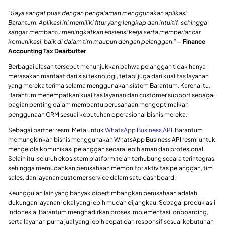
“Saya sangat puas dengan pengalaman menggunakan aplikasi
Barantum. Aplikasi ini memiliki fitur yang lengkap dan intuitif, sehingga
sangat membantu meningkatkan efisiensi kerja serta memperlancar
komunikasi, baik di dalam tim maupun dengan pelanggan.”
—
Finance
Accounting Tax Dearbutter
Berbagai ulasan tersebut menunjukkan bahwa pelanggan tidak hanya
merasakan manfaat dari sisi teknologi, tetapi juga dari kualitas layanan
yang mereka terima selama menggunakan sistem Barantum. Karena itu,
Barantum menempatkan kualitas layanan dan customer support sebagai
bagian penting dalam membantu perusahaan mengoptimalkan
penggunaan CRM sesuai kebutuhan operasional bisnis mereka.
Sebagai partner resmi Meta untuk
WhatsApp Business API
, Barantum
memungkinkan bisnis menggunakan WhatsApp Business API resmi untuk
mengelola komunikasi pelanggan secara lebih aman dan profesional.
Selain itu, seluruh ekosistem platform telah terhubung secara terintegrasi
sehingga memudahkan perusahaan memonitor aktivitas pelanggan, tim
sales, dan layanan customer service dalam satu dashboard.
Keunggulan lain yang banyak dipertimbangkan perusahaan adalah
dukungan layanan lokal yang lebih mudah dijangkau. Sebagai produk asli
Indonesia, Barantum menghadirkan proses implementasi, onboarding,
serta layanan purna jual yang lebih cepat dan responsif sesuai kebutuhan