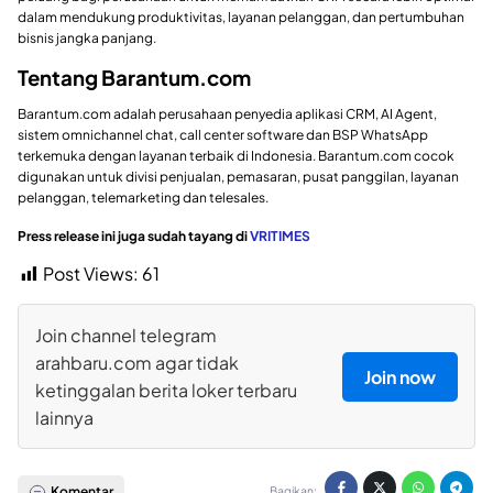
dalam mendukung produktivitas, layanan pelanggan, dan pertumbuhan
bisnis jangka panjang.
Tentang Barantum.com
Barantum.com adalah perusahaan penyedia aplikasi CRM, AI Agent,
sistem omnichannel chat, call center software dan BSP WhatsApp
terkemuka dengan layanan terbaik di Indonesia. Barantum.com cocok
digunakan untuk divisi penjualan, pemasaran, pusat panggilan, layanan
pelanggan, telemarketing dan telesales.
Press release ini juga sudah tayang di
VRITIMES
Post Views:
61
Join channel telegram
arahbaru.com agar tidak
Join now
ketinggalan berita loker terbaru
lainnya
Komentar
Bagikan: