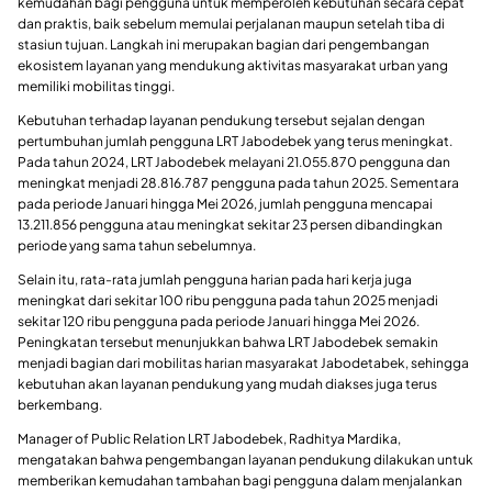
kemudahan bagi pengguna untuk memperoleh kebutuhan secara cepat
dan praktis, baik sebelum memulai perjalanan maupun setelah tiba di
stasiun tujuan. Langkah ini merupakan bagian dari pengembangan
ekosistem layanan yang mendukung aktivitas masyarakat urban yang
memiliki mobilitas tinggi.
Kebutuhan terhadap layanan pendukung tersebut sejalan dengan
pertumbuhan jumlah pengguna LRT Jabodebek yang terus meningkat.
Pada tahun 2024, LRT Jabodebek melayani 21.055.870 pengguna dan
meningkat menjadi 28.816.787 pengguna pada tahun 2025. Sementara
pada periode Januari hingga Mei 2026, jumlah pengguna mencapai
13.211.856 pengguna atau meningkat sekitar 23 persen dibandingkan
periode yang sama tahun sebelumnya.
Selain itu, rata-rata jumlah pengguna harian pada hari kerja juga
meningkat dari sekitar 100 ribu pengguna pada tahun 2025 menjadi
sekitar 120 ribu pengguna pada periode Januari hingga Mei 2026.
Peningkatan tersebut menunjukkan bahwa LRT Jabodebek semakin
menjadi bagian dari mobilitas harian masyarakat Jabodetabek, sehingga
kebutuhan akan layanan pendukung yang mudah diakses juga terus
berkembang.
Manager of Public Relation LRT Jabodebek, Radhitya Mardika,
mengatakan bahwa pengembangan layanan pendukung dilakukan untuk
memberikan kemudahan tambahan bagi pengguna dalam menjalankan