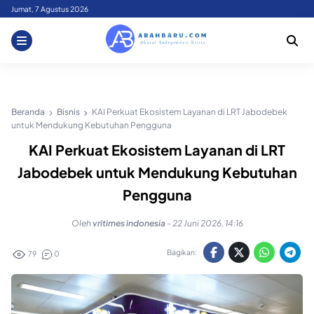
Skip
Jumat, 7 Agustus 2026
to
content
Beranda
Bisnis
KAI Perkuat Ekosistem Layanan di LRT Jabodebek
untuk Mendukung Kebutuhan Pengguna
KAI Perkuat Ekosistem Layanan di LRT
Jabodebek untuk Mendukung Kebutuhan
Pengguna
Oleh
vritimes indonesia
-
22 Juni 2026, 14:16
Bagikan:
79
0