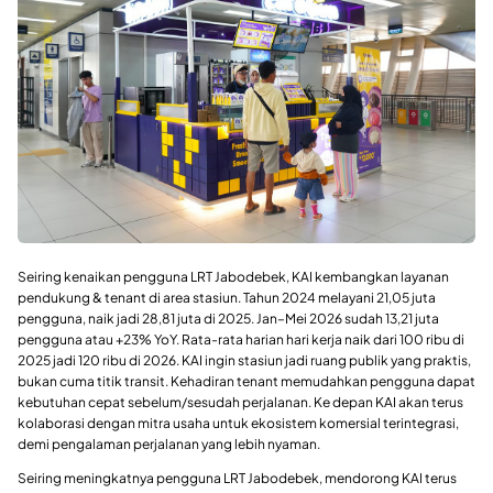
Seiring kenaikan pengguna LRT Jabodebek, KAI kembangkan layanan
pendukung & tenant di area stasiun. Tahun 2024 melayani 21,05 juta
pengguna, naik jadi 28,81 juta di 2025. Jan–Mei 2026 sudah 13,21 juta
pengguna atau +23% YoY. Rata-rata harian hari kerja naik dari 100 ribu di
2025 jadi 120 ribu di 2026. KAI ingin stasiun jadi ruang publik yang praktis,
bukan cuma titik transit. Kehadiran tenant memudahkan pengguna dapat
kebutuhan cepat sebelum/sesudah perjalanan. Ke depan KAI akan terus
kolaborasi dengan mitra usaha untuk ekosistem komersial terintegrasi,
demi pengalaman perjalanan yang lebih nyaman.
Seiring meningkatnya pengguna LRT Jabodebek, mendorong KAI terus