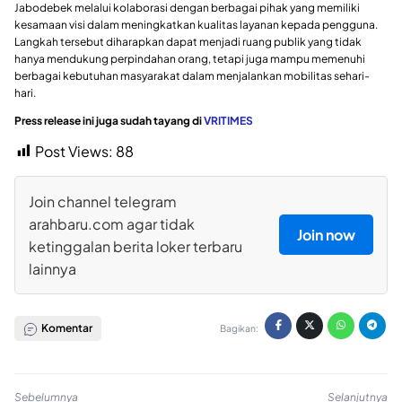
Jabodebek melalui kolaborasi dengan berbagai pihak yang memiliki
kesamaan visi dalam meningkatkan kualitas layanan kepada pengguna.
Langkah tersebut diharapkan dapat menjadi ruang publik yang tidak
hanya mendukung perpindahan orang, tetapi juga mampu memenuhi
berbagai kebutuhan masyarakat dalam menjalankan mobilitas sehari-
hari.
Press release ini juga sudah tayang di
VRITIMES
Post Views:
88
Join channel telegram
arahbaru.com agar tidak
Join now
ketinggalan berita loker terbaru
lainnya
Komentar
Bagikan:
Sebelumnya
Selanjutnya