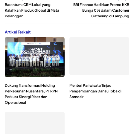
Barantum: CRM Lokal yang
BRI Finance Hadirkan Promo KKB
Kalahkan Produk Global di Mata
Bunga 0% dalam Customer
Pelanggan
Gathering di Lampung
Artikel Terkait
Dukung Transformasi Holding
Menteri Pariwisata Tinjau
Perkebunan Nusantara, PT RPN
Pengembangan Danau Toba di
Perkuat Sinergi Riset dan
Samosir
Operasional