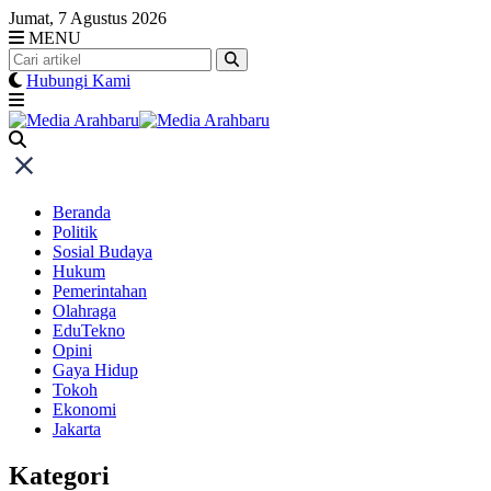
Skip
Jumat, 7 Agustus 2026
to
MENU
content
Hubungi Kami
Beranda
Politik
Sosial Budaya
Hukum
Pemerintahan
Olahraga
EduTekno
Opini
Gaya Hidup
Tokoh
Ekonomi
Jakarta
Kategori