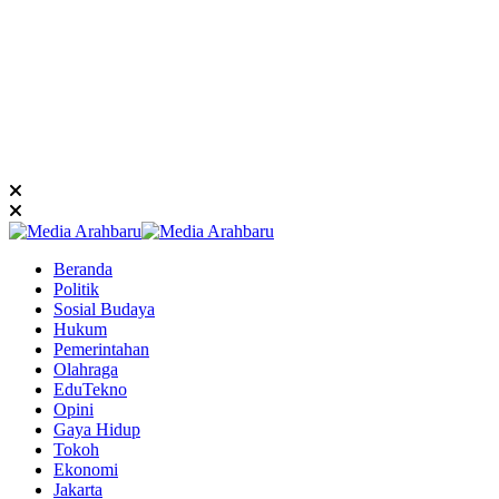
Beranda
Politik
Sosial Budaya
Hukum
Pemerintahan
Olahraga
EduTekno
Opini
Gaya Hidup
Tokoh
Ekonomi
Jakarta