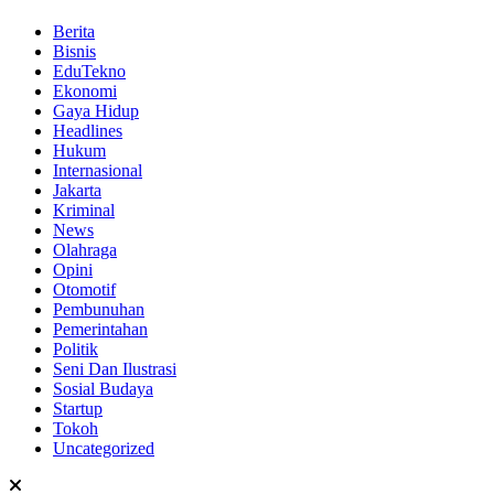
Berita
Bisnis
EduTekno
Ekonomi
Gaya Hidup
Headlines
Hukum
Internasional
Jakarta
Kriminal
News
Olahraga
Opini
Otomotif
Pembunuhan
Pemerintahan
Politik
Seni Dan Ilustrasi
Sosial Budaya
Startup
Tokoh
Uncategorized