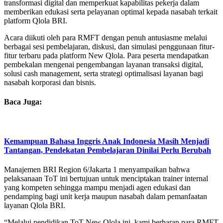
transformasi digital dan memperkuat kapabilitas pekerja dalam
memberikan edukasi serta pelayanan optimal kepada nasabah terkait
platform Qlola BRI.
Acara diikuti oleh para RMFT dengan penuh antusiasme melalui
berbagai sesi pembelajaran, diskusi, dan simulasi penggunaan fitur-
fitur terbaru pada platform New Qlola. Para peserta mendapatkan
pembekalan mengenai pengembangan layanan transaksi digital,
solusi cash management, serta strategi optimalisasi layanan bagi
nasabah korporasi dan bisnis.
Baca Juga:
Kemampuan Bahasa Inggris Anak Indonesia Masih Menjadi
Tantangan, Pendekatan Pembelajaran Dinilai Perlu Berubah
Manajemen BRI Region 6/Jakarta 1 menyampaikan bahwa
pelaksanaan ToT ini bertujuan untuk menciptakan trainer internal
yang kompeten sehingga mampu menjadi agen edukasi dan
pendamping bagi unit kerja maupun nasabah dalam pemanfaatan
layanan Qlola BRI.
“Melalui pendidikan ToT New Qlola ini, kami berharap para RMFT