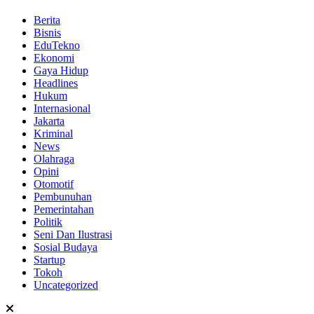
Berita
Bisnis
EduTekno
Ekonomi
Gaya Hidup
Headlines
Hukum
Internasional
Jakarta
Kriminal
News
Olahraga
Opini
Otomotif
Pembunuhan
Pemerintahan
Politik
Seni Dan Ilustrasi
Sosial Budaya
Startup
Tokoh
Uncategorized