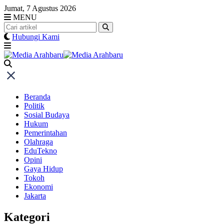
Skip
Jumat, 7 Agustus 2026
to
MENU
content
Hubungi Kami
Beranda
Politik
Sosial Budaya
Hukum
Pemerintahan
Olahraga
EduTekno
Opini
Gaya Hidup
Tokoh
Ekonomi
Jakarta
Kategori