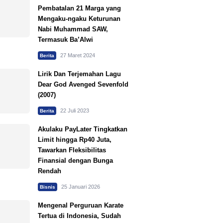
Pembatalan 21 Marga yang
Mengaku-ngaku Keturunan
Nabi Muhammad SAW,
Termasuk Ba’Alwi
27 Maret 2024
Berita
Lirik Dan Terjemahan Lagu
Dear God Avenged Sevenfold
(2007)
22 Juli 2023
Berita
Akulaku PayLater Tingkatkan
Limit hingga Rp40 Juta,
Tawarkan Fleksibilitas
Finansial dengan Bunga
Rendah
25 Januari 2026
Bisnis
Mengenal Perguruan Karate
Tertua di Indonesia, Sudah