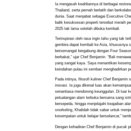
Ia mengasah keahliannya di berbagai restora
Thailand, serta pernah berlatih dan berkolab
dunia. Saat menjabat sebagai Executive Chef
balik kesuksesan properti tersebut meraih p
2025 tak lama setelah dibuka kembali.
Terinspirasi oleh rasa ingin tahu yang tak t
gembira dapat kembali ke Asia, khususnya s
bersemangat bergabung dengan Four Season
berbakat,” ujar Chef Benjamin. “Bali menawar
yang sangat kaya. Saya menantikan kesemp
keindahan pulau ini sembari menghadirkan p
Pada intinya, filosofi kuliner Chef Benjami
inovasi. Ia juga dikenal luas akan kemamp
senantiasa mendorong keunggulan. Di luar 
petualangan alam terbuka bersama sang istri
bersepeda, hingga menjelajahi keajaiban 
snorkeling, Khalidah tidak sabar untuk menje
kesempatan untuk belajar berselancar,” tam
Dengan kehadiran Chef Benjamin di pucuk pimp