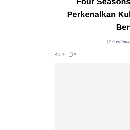
Four Seasons
Perkenalkan Ku
Ben
Oleh
vritime
87
0