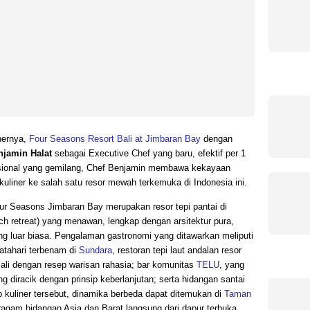
nernya,
Four Seasons Resort Bali at Jimbaran Bay
dengan
njamin Halat
sebagai Executive Chef yang baru, efektif per 1
nasional yang gemilang, Chef Benjamin membawa kekayaan
uliner ke salah satu resor mewah terkemuka di Indonesia ini.
r Seasons Jimbaran Bay merupakan resor tepi pantai di
ch retreat) yang menawan, lengkap dengan arsitektur pura,
ng luar biasa. Pengalaman gastronomi yang ditawarkan meliputi
tahari terbenam di
Sundara
, restoran tepi laut andalan resor
Bali dengan resep warisan rahasia; bar komunitas
TELU
, yang
 diracik dengan prinsip keberlanjutan; serta hidangan santai
 kuliner tersebut, dinamika berbeda dapat ditemukan di
Taman
ragam hidangan Asia dan Barat langsung dari dapur terbuka