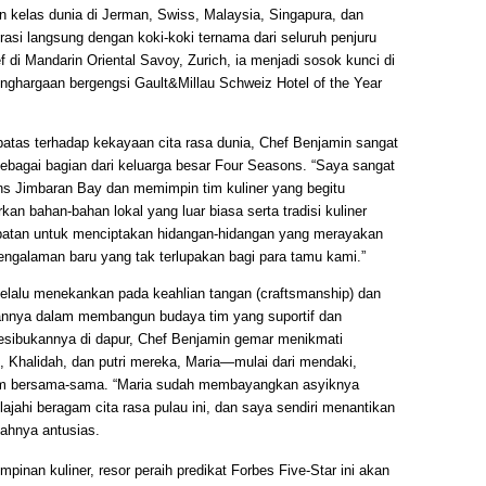
n kelas dunia di Jerman, Swiss, Malaysia, Singapura, dan
orasi langsung dengan koki-koki ternama dari seluruh penjuru
 di Mandarin Oriental Savoy, Zurich, ia menjadi sosok kunci di
enghargaan bergengsi Gault&Millau Schweiz Hotel of the Year
erbatas terhadap kekayaan cita rasa dunia, Chef Benjamin sangat
ebagai bagian dari keluarga besar Four Seasons. “Saya sangat
s Jimbaran Bay dan memimpin tim kuliner yang begitu
kan bahan-bahan lokal yang luar biasa serta tradisi kuliner
atan untuk menciptakan hidangan-hidangan yang merayakan
engalaman baru yang tak terlupakan bagi para tamu kami.”
n selalu menekankan pada keahlian tangan (craftsmanship) dan
uannya dalam membangun budaya tim yang suportif dan
kesibukannya di dapur, Chef Benjamin gemar menikmati
, Khalidah, dan putri mereka, Maria—mulai dari mendaki,
alam bersama-sama. “Maria sudah membayangkan asyiknya
lajahi beragam cita rasa pulau ini, dan saya sendiri menantikan
bahnya antusias.
inan kuliner, resor peraih predikat Forbes Five-Star ini akan