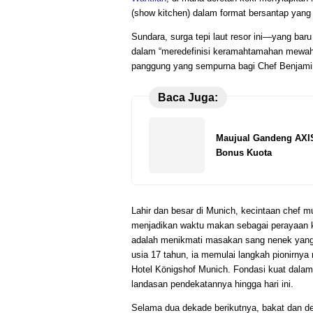
(show kitchen) dalam format bersantap yang le
Sundara, surga tepi laut resor ini—yang bar
dalam “meredefinisi keramahtamahan mewah 
panggung yang sempurna bagi Chef Benjamin
Baca Juga:
Maujual Gandeng AXI
Bonus Kuota
Lahir dan besar di Munich, kecintaan chef mu
menjadikan waktu makan sebagai perayaan k
adalah menikmati masakan sang nenek yang d
usia 17 tahun, ia memulai langkah pionirnya 
Hotel Königshof Munich. Fondasi kuat dalam k
landasan pendekatannya hingga hari ini.
Selama dua dekade berikutnya, bakat dan d