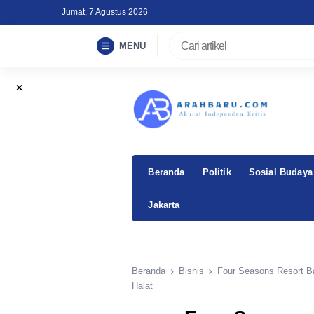
Skip
Jumat, 7 Agustus 2026
to
content
MENU
Beranda
Politik
Sosial Budaya
Jakarta
Beranda
Bisnis
Four Seasons Resort Ba
Halat