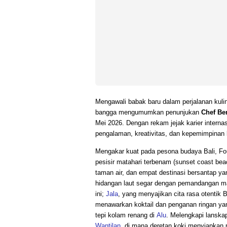
Mengawali babak baru dalam perjalanan kuli
bangga mengumumkan penunjukan
Chef Be
Mei 2026. Dengan rekam jejak karier inter
pengalaman, kreativitas, dan kepemimpinan k
Mengakar kuat pada pesona budaya Bali, Fou
pesisir matahari terbenam (sunset coast bea
taman air, dan empat destinasi bersantap ya
hidangan laut segar dengan pemandangan ma
ini;
Jala
, yang menyajikan cita rasa otentik 
menawarkan koktail dan penganan ringan yang
tepi kolam renang di
Alu
. Melengkapi lanskap
Wantilan
, di mana deretan koki menyiapkan 