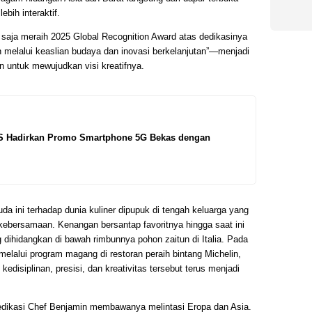
bih interaktif.
u saja meraih 2025 Global Recognition Award atas dedikasinya
melalui keaslian budaya dan inovasi berkelanjutan”—menjadi
 untuk mewujudkan visi kreatifnya.
S Hadirkan Promo Smartphone 5G Bekas dengan
da ini terhadap dunia kuliner dipupuk di tengah keluarga yang
ebersamaan. Kenangan bersantap favoritnya hingga saat ini
ihidangkan di bawah rimbunnya pohon zaitun di Italia. Pada
melalui program magang di restoran peraih bintang Michelin,
edisiplinan, presisi, dan kreativitas tersebut terus menjadi
edikasi Chef Benjamin membawanya melintasi Eropa dan Asia.