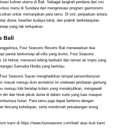
nasi kuliner utama di Bali. Sebagai langkah perdana dari visi
volusi menu di Sundara dan menginisiasi program gastronomi
ncurkan untuk memanjakan para tamu. Di sini, perpaduan antara
as dunia, kearifan budaya lokal, dan praktik berkelanjutan
ntap yang tak terlupakan.
 Bali
sungguhnya, Four Seasons Resorts Bali menawarkan dua
pi pantai berkonsep all-villa yang ikonis, Four Seasons
 14 hektar, menuruni tebing berbukit dan taman air tropis yang
entangan Samudra Hindia yang berkilau.
ud, Four Seasons Sayan menghadirkan tempat persembunyian
ses masuk menuju ikon arsitektur ini melewati jembatan gantung
u menuju lobi beratap kolam yang menakjubkan, mengawali
diri dari hiruk-pikuk dunia di dalam suite yang luas maupun
rimbunnya hutan. Para tamu juga dapat bertemu dengan
dan bincang kehidupan, serta menikmati petualangan arung
resmi kami di https://www.fourseasons.com/bali/ atau ikuti kami