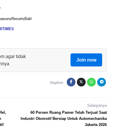
/
easonsResortsBali/
RITIMES
om agar tidak
Join now
innya
Bagikan:
Selanjutnya
Rel,
60 Persen Ruang Pamer Telah Terjual Saat
n
Industri Otomotif Bersiap Untuk Automechanika
if
Jakarta 2026