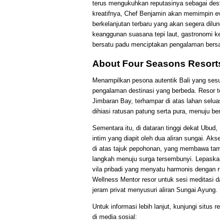
terus mengukuhkan reputasinya sebagai desti
kreatifnya, Chef Benjamin akan memimpin e
berkelanjutan terbaru yang akan segera dilu
keanggunan suasana tepi laut, gastronomi kel
bersatu padu menciptakan pengalaman bersa
About Four Seasons Resorts
Menampilkan pesona autentik Bali yang se
pengalaman destinasi yang berbeda. Resor te
Jimbaran Bay, terhampar di atas lahan seluas
dihiasi ratusan patung serta pura, menuju b
Sementara itu, di dataran tinggi dekat Ub
intim yang diapit oleh dua aliran sungai. Ak
di atas tajuk pepohonan, yang membawa tam
langkah menuju surga tersembunyi. Lepaskan 
vila pribadi yang menyatu harmonis dengan 
Wellness Mentor resor untuk sesi meditasi 
jeram privat menyusuri aliran Sungai Ayung.
Untuk informasi lebih lanjut, kunjungi situs 
di media sosial: