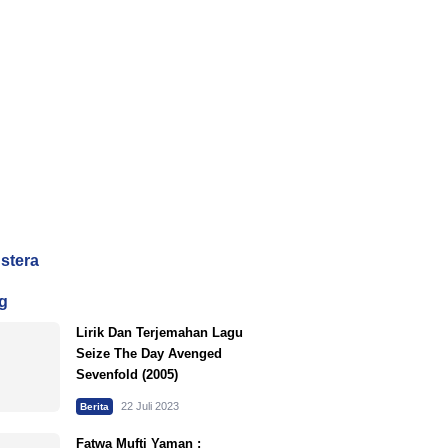
dstera
g
Lirik Dan Terjemahan Lagu
Seize The Day Avenged
Sevenfold (2005)
22 Juli 2023
Berita
Fatwa Mufti Yaman :