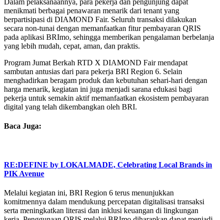
Dalam pelaksanaannya, para pekerja dan pengunjung dapat
menikmati berbagai penawaran menarik dari tenant yang
berpartisipasi di DIAMOND Fair. Seluruh transaksi dilakukan
secara non-tunai dengan memanfaatkan fitur pembayaran QRIS
pada aplikasi BRImo, sehingga memberikan pengalaman berbelanja
yang lebih mudah, cepat, aman, dan praktis.
Program Jumat Berkah RTD X DIAMOND Fair mendapat
sambutan antusias dari para pekerja BRI Region 6. Selain
menghadirkan beragam produk dan kebutuhan sehari-hari dengan
harga menarik, kegiatan ini juga menjadi sarana edukasi bagi
pekerja untuk semakin aktif memanfaatkan ekosistem pembayaran
digital yang telah dikembangkan oleh BRI.
Baca Juga:
RE:DEFINE by LOKALMADE, Celebrating Local Brands in
PIK Avenue
Melalui kegiatan ini, BRI Region 6 terus menunjukkan
komitmennya dalam mendukung percepatan digitalisasi transaksi
serta meningkatkan literasi dan inklusi keuangan di lingkungan
kerja. Penggunaan QRIS melalui BRImo diharapkan dapat menjadi