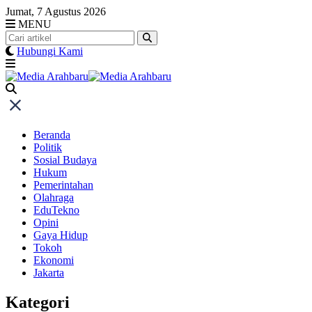
Skip
Jumat, 7 Agustus 2026
to
MENU
content
Hubungi Kami
Beranda
Politik
Sosial Budaya
Hukum
Pemerintahan
Olahraga
EduTekno
Opini
Gaya Hidup
Tokoh
Ekonomi
Jakarta
Kategori