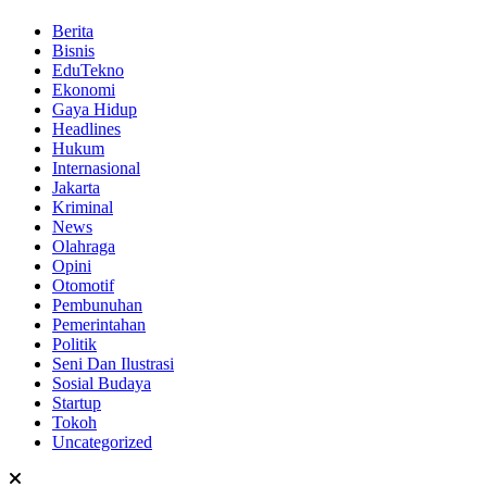
Berita
Bisnis
EduTekno
Ekonomi
Gaya Hidup
Headlines
Hukum
Internasional
Jakarta
Kriminal
News
Olahraga
Opini
Otomotif
Pembunuhan
Pemerintahan
Politik
Seni Dan Ilustrasi
Sosial Budaya
Startup
Tokoh
Uncategorized