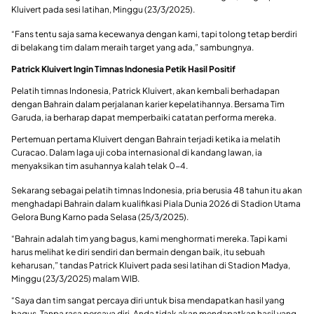
Kluivert pada sesi latihan, Minggu (23/3/2025).
“Fans tentu saja sama kecewanya dengan kami, tapi tolong tetap berdiri
di belakang tim dalam meraih target yang ada,” sambungnya.
Patrick Kluivert Ingin Timnas Indonesia Petik Hasil Positif
Pelatih timnas Indonesia, Patrick Kluivert, akan kembali berhadapan
dengan Bahrain dalam perjalanan karier kepelatihannya. Bersama Tim
Garuda, ia berharap dapat memperbaiki catatan performa mereka.
Pertemuan pertama Kluivert dengan Bahrain terjadi ketika ia melatih
Curacao. Dalam laga uji coba internasional di kandang lawan, ia
menyaksikan tim asuhannya kalah telak 0-4.
Sekarang sebagai pelatih timnas Indonesia, pria berusia 48 tahun itu akan
menghadapi Bahrain dalam kualifikasi Piala Dunia 2026 di Stadion Utama
Gelora Bung Karno pada Selasa (25/3/2025).
“Bahrain adalah tim yang bagus, kami menghormati mereka. Tapi kami
harus melihat ke diri sendiri dan bermain dengan baik, itu sebuah
keharusan,” tandas Patrick Kluivert pada sesi latihan di Stadion Madya,
Minggu (23/3/2025) malam WIB.
“Saya dan tim sangat percaya diri untuk bisa mendapatkan hasil yang
bagus. Tanpa rasa percaya diri, Anda tidak akan mendapatkan hasil yang