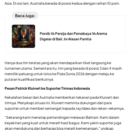
Asia. Di sisi lain, Australia berada di posisi kedua dengan raihan 10 poin.
Baca Juga:
Persib Vs Persija dan Persebaya Vs Arema
Digelar di Bali, Ini Alasan Panitia
Hanya dua tim teratas yang akan mendapatkan tiket langsung ke
turnamen utama. Sementara itu, tim yang berada di posisi 3 dan 4 masih
memiliki peluang untuk lolos ke Piala Dunia 2026 dengan melaju ke
putaran kualifikasi berikutnya.
Pesan Patrick Kluivert ke Suporter Timnas Indonesia
Kekalahan besar dari Australia memberikan tekanan pada Kluivert dan
timnya. Menyikapi situasi ini, Kluivert meminta dukungan dari para
suporter untuk memberi semangat kepada Jay Idzes dan rekan-rekannya.
“Sekarang kami menatap pertandingan melawan Bahrain. Kami dalam
keyakinan yang kuat untuk meraih hasil bagus. Kami yakin suporter juga
akan mendukung dan berharap bisa meraih kemenangan,” ungkap