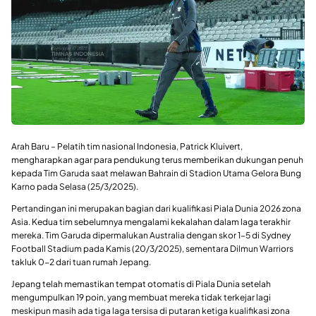
Arah Baru – Pelatih tim nasional Indonesia, Patrick Kluivert,
mengharapkan agar para pendukung terus memberikan dukungan penuh
kepada Tim Garuda saat melawan Bahrain di Stadion Utama Gelora Bung
Karno pada Selasa (25/3/2025).
Pertandingan ini merupakan bagian dari kualifikasi Piala Dunia 2026 zona
Asia. Kedua tim sebelumnya mengalami kekalahan dalam laga terakhir
mereka. Tim Garuda dipermalukan Australia dengan skor 1-5 di Sydney
Football Stadium pada Kamis (20/3/2025), sementara Dilmun Warriors
takluk 0-2 dari tuan rumah Jepang.
Jepang telah memastikan tempat otomatis di Piala Dunia setelah
mengumpulkan 19 poin, yang membuat mereka tidak terkejar lagi
meskipun masih ada tiga laga tersisa di putaran ketiga kualifikasi zona