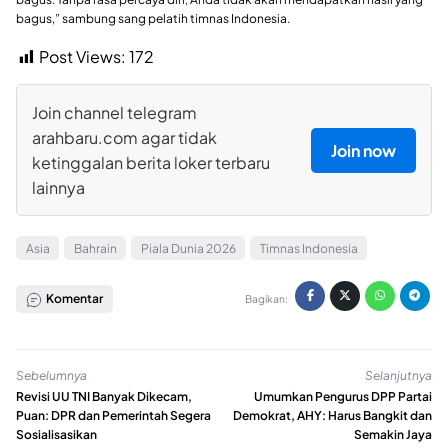
bagus,” sambung sang pelatih timnas Indonesia.
Post Views:
172
Join channel telegram
arahbaru.com agar tidak
Join now
ketinggalan berita loker terbaru
lainnya
Asia
Bahrain
Piala Dunia 2026
Timnas Indonesia
Komentar
Bagikan:
Sebelumnya
Selanjutnya
Revisi UU TNI Banyak Dikecam,
Umumkan Pengurus DPP Partai
Puan: DPR dan Pemerintah Segera
Demokrat, AHY: Harus Bangkit dan
Sosialisasikan
Semakin Jaya