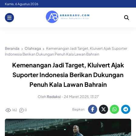
Skip
Kamis, 6 Agustus 2026
to
content
Beranda
Olahraga
Kemenangan Jadi Target, Kluivert Ajak Suporter
Indonesia Berikan Dukungan Penuh Kala Lawan Bahrain
Kemenangan Jadi Target, Kluivert Ajak
Suporter Indonesia Berikan Dukungan
Penuh Kala Lawan Bahrain
Oleh
Redaksi
-
24 Maret 2025, 13:27
Bagikan:
162
0