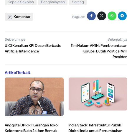
Kepala Sekolah
Penganiayaan
Serang
Komentar
Bagikan:
Sebelumnya
Selanjutnya
UICI Kenalkan KPI Dosen Berbasis
Tim Hukum AMIN: Pemberantasan
Artificial Intelligence
Korupsi Butuh Political Will
Presiden
Artikel Terkait
Anggota DPR RI: Larangan Toko
India Stack: Infrastruktur Publik
Kelontong Buka 24 Jam Bentuk
Digital India untuk Pertumbuhan