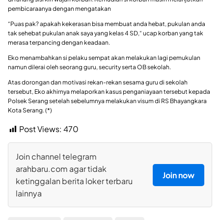
pembicaraanya dengan mengatakan
“Puas pak? apakah kekerasan bisa membuat anda hebat, pukulan anda
tak sehebat pukulan anak saya yang kelas 4 SD,“ ucap korban yang tak
merasa terpancing dengan keadaan.
Eko menambahkan si pelaku sempat akan melakukan lagi pemukulan
namun dilerai oleh seorang guru, security serta OB sekolah.
Atas dorongan dan motivasi rekan-rekan sesama guru di sekolah
tersebut, Eko akhirnya melaporkan kasus penganiayaan tersebut kepada
Polsek Serang setelah sebelumnya melakukan visum di RS Bhayangkara
Kota Serang. (*)
Post Views:
470
Join channel telegram
arahbaru.com agar tidak
Join now
ketinggalan berita loker terbaru
lainnya