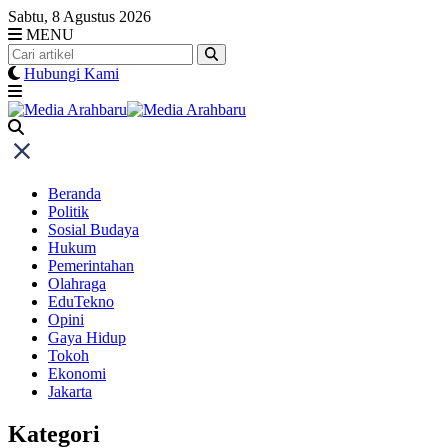
Skip
Sabtu, 8 Agustus 2026
to
MENU
content
Hubungi Kami
Beranda
Politik
Sosial Budaya
Hukum
Pemerintahan
Olahraga
EduTekno
Opini
Gaya Hidup
Tokoh
Ekonomi
Jakarta
Kategori