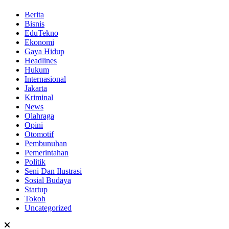
Berita
Bisnis
EduTekno
Ekonomi
Gaya Hidup
Headlines
Hukum
Internasional
Jakarta
Kriminal
News
Olahraga
Opini
Otomotif
Pembunuhan
Pemerintahan
Politik
Seni Dan Ilustrasi
Sosial Budaya
Startup
Tokoh
Uncategorized