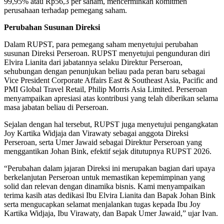
99,95% atau Rp56,3 per saham, mencerminkan komitmen
perusahaan terhadap pemegang saham.
Perubahan Susunan Direksi
Dalam RUPST, para pemegang saham menyetujui perubahan
susunan Direksi Perseroan. RUPST menyetujui pengunduran diri
Elvira Lianita dari jabatannya selaku Direktur Perseroan,
sehubungan dengan penunjukan beliau pada peran baru sebagai
Vice President Corporate Affairs East & Southeast Asia, Pacific and
PMI Global Travel Retail, Philip Morris Asia Limited. Perseroan
menyampaikan apresiasi atas kontribusi yang telah diberikan selama
masa jabatan beliau di Perseroan.
Sejalan dengan hal tersebut, RUPST juga menyetujui pengangkatan
Joy Kartika Widjaja dan Virawaty sebagai anggota Direksi
Perseroan, serta Umer Jawaid sebagai Direktur Perseroan yang
menggantikan Johan Bink, efektif sejak ditutupnya RUPST 2026.
“Perubahan dalam jajaran Direksi ini merupakan bagian dari upaya
berkelanjutan Perseroan untuk memastikan kepemimpinan yang
solid dan relevan dengan dinamika bisnis. Kami menyampaikan
terima kasih atas dedikasi Ibu Elvira Lianita dan Bapak Johan Bink
serta mengucapkan selamat menjalankan tugas kepada Ibu Joy
Kartika Widjaja, Ibu Virawaty, dan Bapak Umer Jawaid,” ujar Ivan.