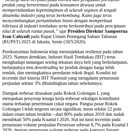
produk yang berorientasi pada konsumen dewasa untuk
mempertahankan kepemimpinan di seluruh segmen di tengah
dinamika industri yang terus berkembang. Kami juga terus
menyeimbangkan pertumbuhan bisnis dengan memperkuat
hilirisasi di industri tembakau serta berkontribusi pada penciptaan
nilai di seluruh rantai pasok,”
ujar
Presiden Direktur Sampoerna
Ivan Cahyadi
pada Rapat Umum Pemegang Saham Tahunan
(RUPST) 2025 di Jakarta, Senin (18/5/2026).
Perekonomian Indonesia tetap menunjukkan resiliensi pada tahun
2025. Namun demikian, Industri Hasil Tembakau (IHT) terus
menghadapi tantangan seiring tekanan daya beli yang berkelanjutan,
berlanjutnya tren
downtrading
ke produk dengan harga lebih
rendah, dan meningkatnya peredaran rokok ilegal. Kondisi ini
tecermin dari kinerja IHT Nasional yang mengalami penurunan
penjualan sekitar 3% dibandingkan tahun sebelumnya.
Dampak terbesar dirasakan pada Rokok Golongan I, yang
merupakan penyerap tenaga kerja terbesar sekaligus kontributor
utama terhadap penerimaan cukai negara. Pangsa pasar Rokok
Golongan I telah tergerus secara signifikan, turun sekitar 22 poin
dalam enam tahun terakhir—dari 80% pada tahun 2019 dan sudah
mendekati 50% pada Kuartal I 2026. Hal ini turut tecermin pada
penurunan volume penjualan Perseroan sebesar 8,7% pada Kuartal I
2026, dengan penurunan volume terbesar pada kategori Sigaret