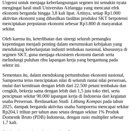
Urgensi untuk menjaga keberlangsungan segmen ini semakin nyata
mengingat hasil studi Universitas Airlangga yang mencatat efek
ekonomi berganda hingga 3,8 kali lipat. Artinya, setiap Rp1.000
aktivitas ekonomi yang dihasilkan fasilitas produksi SKT berpotensi
menciptakan perputaran ekonomi sebesar Rp3.800 di masyarakat
sekitar.
Oleh karena itu, keterlibatan dan sinergi seluruh pemangku
kepentingan menjadi penting dalam merumuskan kebijakan yang
mendukung keberlanjutan industri tembakau nasional, khususnya di
segmen SKT, guna menjaga ekosistem ekonomi daerah serta
melindungi puluhan ribu lapangan kerja yang bergantung pada
sektor ini.
Sementara itu, dalam mendukung pertumbuhan ekonomi nasional,
Sampoerna terus menciptakan nilai di seluruh rantai nilai perseroan,
mulai dari kemitraan dengan lebih dari 22.500 petani tembakau dan
cengkih, bekerja sama dengan lebih dari 1,5 juta toko ritel, serta
penciptaan sekitar 90.000 lapangan kerja di Indonesia dari kegiatan
usaha Perseroan. Berdasarkan Studi
Litbang Kompas
pada tahun
2025, dampak berganda aktivitas usaha Sampoerna mencapai sekitar
Rp204,1 triliun per tahun atau setara dengan sekitar 1% Produk
Domestik Bruto (PDB) Indonesia, dengan rasio multiplier sebesar
1,7 kali.