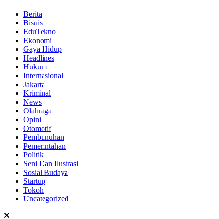
Berita
Bisnis
EduTekno
Ekonomi
Gaya Hidup
Headlines
Hukum
Internasional
Jakarta
Kriminal
News
Olahraga
Opini
Otomotif
Pembunuhan
Pemerintahan
Politik
Seni Dan Ilustrasi
Sosial Budaya
Startup
Tokoh
Uncategorized