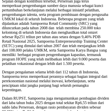
Sejalan dengan kontribusi tersebut, Perseroan juga terus
memperkuat pengembangan sumber daya manusia sebagai kunci
pertumbuhan berkelanjutan melalui berbagai inisiatif pelatihan,
pengembangan talenta, serta program pembinaan dengan pengusaha
UMKM lokal di seluruh Indonesia. Beberapa program yang telah
dijalankan adalah Sampoerna Retail Community (SRC) yang
diluncurkan pada tahun 2008 dan telah membina 250.000 toko
kelontong di seluruh Indonesia dan menghasilkan total omzet
sebesar Rp251 triliun per tahun atau setara dengan 9,46% PDB
Retail Nasional 2025, Sampoerna Entrepreneurship Training Center
(SETC) yang dimulai dari tahun 2007 dan telah menjangkau lebih
dari 108.000 pelaku UMKM, serta Sampoerna Karya Bangsa yang
memiliki berbagai program pengembangan kapasitas, termasuk
program HOPE yang telah melibatkan lebih dari 9.000 peserta dan
pelatihan vokasional dengan lebih dari 1.500 peserta.
Dengan pengalaman selama lebih dari 112 tahun di Indonesia,
Sampoerna terus memperkuat perannya sebagai bagian integral dari
perekonomian nasional melalui inovasi, keberlanjutan, serta
penciptaan nilai jangka panjang bagi seluruh pemangku
kepentingan.
Dalam RUPST, Sampoerna juga mengumumkan pembagian dividen
dari laba tahun buku 2025 dengan total sekitar Rp6,55 triliun dari
saldo laba Perseroan, dengan rasio pembayaran dividen sebesar