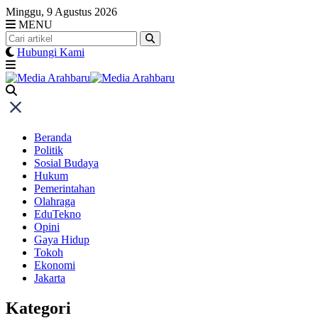
Skip
Minggu, 9 Agustus 2026
to
MENU
content
Hubungi Kami
Beranda
Politik
Sosial Budaya
Hukum
Pemerintahan
Olahraga
EduTekno
Opini
Gaya Hidup
Tokoh
Ekonomi
Jakarta
Kategori