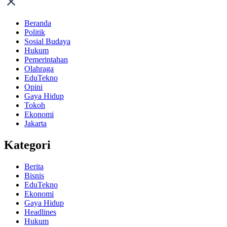
Beranda
Politik
Sosial Budaya
Hukum
Pemerintahan
Olahraga
EduTekno
Opini
Gaya Hidup
Tokoh
Ekonomi
Jakarta
Kategori
Berita
Bisnis
EduTekno
Ekonomi
Gaya Hidup
Headlines
Hukum