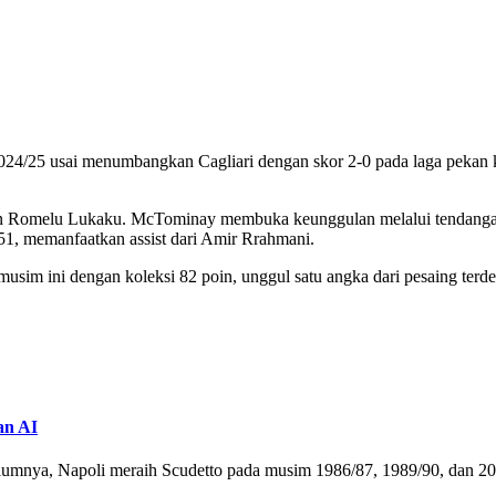
A 2024/25 usai menumbangkan Cagliari dengan skor 2-0 pada laga peka
an Romelu Lukaku. McTominay membuka keunggulan melalui tendangan 
1, memanfaatkan assist dari Amir Rrahmani.
sim ini dengan koleksi 82 poin, unggul satu angka dari pesaing terdek
an AI
belumnya, Napoli meraih Scudetto pada musim 1986/87, 1989/90, dan 20