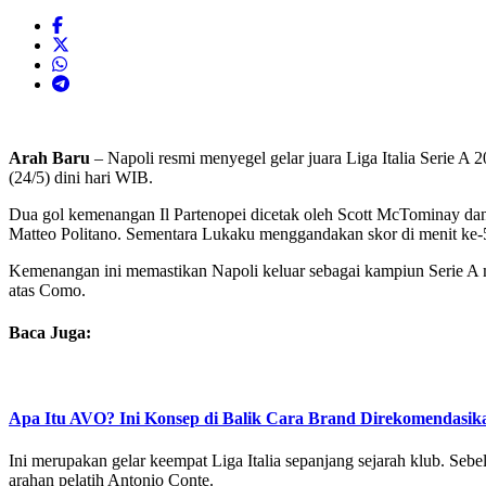
Arah Baru
– Napoli resmi menyegel gelar juara Liga Italia Serie 
(24/5) dini hari WIB.
Dua gol kemenangan Il Partenopei dicetak oleh Scott McTominay d
Matteo Politano. Sementara Lukaku menggandakan skor di menit ke-5
Kemenangan ini memastikan Napoli keluar sebagai kampiun Serie A mu
atas Como.
Baca Juga:
Apa Itu AVO? Ini Konsep di Balik Cara Brand Direkomendasik
Ini merupakan gelar keempat Liga Italia sepanjang sejarah klub. Se
arahan pelatih Antonio Conte.