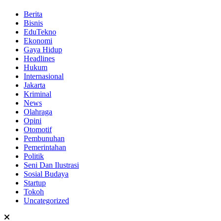
Berita
Bisnis
EduTekno
Ekonomi
Gaya Hidup
Headlines
Hukum
Internasional
Jakarta
Kriminal
News
Olahraga
Opini
Otomotif
Pembunuhan
Pemerintahan
Politik
Seni Dan Ilustrasi
Sosial Budaya
Startup
Tokoh
Uncategorized