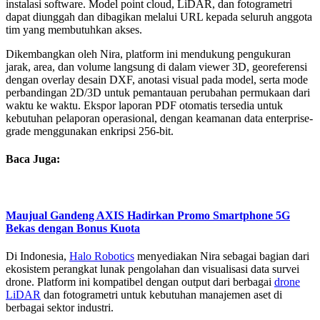
instalasi software. Model point cloud, LiDAR, dan fotogrametri
dapat diunggah dan dibagikan melalui URL kepada seluruh anggota
tim yang membutuhkan akses.
Dikembangkan oleh Nira, platform ini mendukung pengukuran
jarak, area, dan volume langsung di dalam viewer 3D, georeferensi
dengan overlay desain DXF, anotasi visual pada model, serta mode
perbandingan 2D/3D untuk pemantauan perubahan permukaan dari
waktu ke waktu. Ekspor laporan PDF otomatis tersedia untuk
kebutuhan pelaporan operasional, dengan keamanan data enterprise-
grade menggunakan enkripsi 256-bit.
Baca Juga:
Maujual Gandeng AXIS Hadirkan Promo Smartphone 5G
Bekas dengan Bonus Kuota
Di Indonesia,
Halo Robotics
menyediakan Nira sebagai bagian dari
ekosistem perangkat lunak pengolahan dan visualisasi data survei
drone. Platform ini kompatibel dengan output dari berbagai
drone
LiDAR
dan fotogrametri untuk kebutuhan manajemen aset di
berbagai sektor industri.