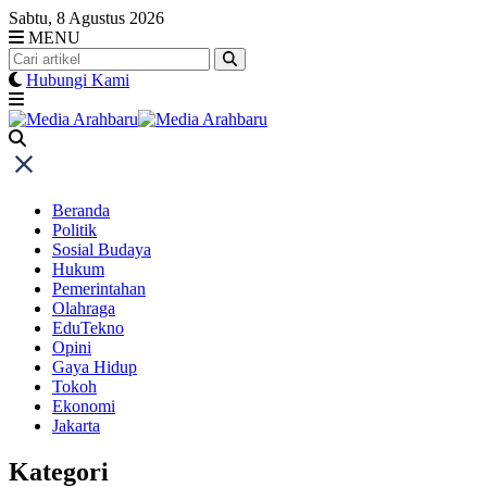
Skip
Sabtu, 8 Agustus 2026
to
MENU
content
Hubungi Kami
Beranda
Politik
Sosial Budaya
Hukum
Pemerintahan
Olahraga
EduTekno
Opini
Gaya Hidup
Tokoh
Ekonomi
Jakarta
Kategori