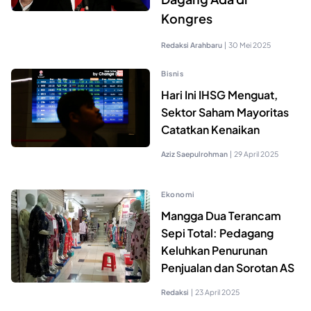
Kongres
Redaksi Arahbaru
|
30 Mei 2025
Bisnis
Hari Ini IHSG Menguat,
Sektor Saham Mayoritas
Catatkan Kenaikan
Aziz Saepulrohman
|
29 April 2025
Ekonomi
Mangga Dua Terancam
Sepi Total: Pedagang
Keluhkan Penurunan
Penjualan dan Sorotan AS
Redaksi
|
23 April 2025