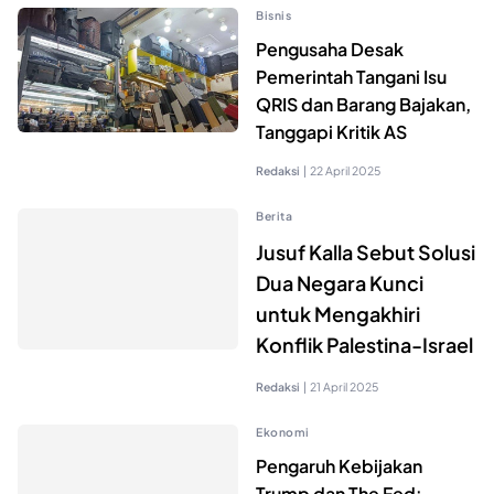
Bisnis
Pengusaha Desak
Pemerintah Tangani Isu
QRIS dan Barang Bajakan,
Tanggapi Kritik AS
Redaksi
|
22 April 2025
Berita
Jusuf Kalla Sebut Solusi
Dua Negara Kunci
untuk Mengakhiri
Konflik Palestina-Israel
Redaksi
|
21 April 2025
Ekonomi
Pengaruh Kebijakan
Trump dan The Fed: