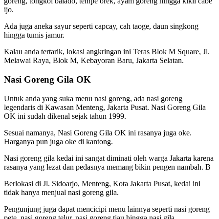
goreng, tongkol balado, tempe orek, ayam goreng hingga kikil cabe
ijo.
Ada juga aneka sayur seperti capcay, cah taoge, daun singkong
hingga tumis jamur.
Kalau anda tertarik, lokasi angkringan ini Teras Blok M Square, Jl.
Melawai Raya, Blok M, Kebayoran Baru, Jakarta Selatan.
Nasi Goreng Gila OK
Untuk anda yang suka menu nasi goreng, ada nasi goreng
legendaris di Kawasan Menteng, Jakarta Pusat. Nasi Goreng Gila
OK ini sudah dikenal sejak tahun 1999.
Sesuai namanya, Nasi Goreng Gila OK ini rasanya juga oke.
Harganya pun juga oke di kantong.
Nasi goreng gila kedai ini sangat diminati oleh warga Jakarta karena
rasanya yang lezat dan pedasnya memang bikin pengen nambah. B
Berlokasi di Jl. Sidoarjo, Menteng, Kota Jakarta Pusat, kedai ini
tidak hanya menjual nasi goreng gila.
Pengunjung juga dapat mencicipi menu lainnya seperti nasi goreng
pete, nasi goreng telur, nasi goreng tiau hingga nasi gila.