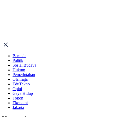
Beranda
Politik
Sosial Budaya
Hukum
Pemerintahan
Olahraga
EduTekno
Opini
Gaya Hidup
Tokoh
Ekonomi
Jakarta