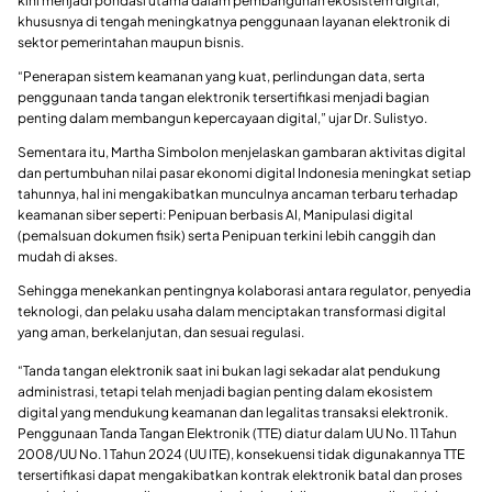
kini menjadi pondasi utama dalam pembangunan ekosistem digital,
khususnya di tengah meningkatnya penggunaan layanan elektronik di
sektor pemerintahan maupun bisnis.
“Penerapan sistem keamanan yang kuat, perlindungan data, serta
penggunaan tanda tangan elektronik tersertifikasi menjadi bagian
penting dalam membangun kepercayaan digital,” ujar Dr. Sulistyo.
Sementara itu, Martha Simbolon menjelaskan gambaran aktivitas digital
dan pertumbuhan nilai pasar ekonomi digital Indonesia meningkat setiap
tahunnya, hal ini mengakibatkan munculnya ancaman terbaru terhadap
keamanan siber seperti: Penipuan berbasis AI, Manipulasi digital
(pemalsuan dokumen fisik) serta Penipuan terkini lebih canggih dan
mudah di akses.
Sehingga menekankan pentingnya kolaborasi antara regulator, penyedia
teknologi, dan pelaku usaha dalam menciptakan transformasi digital
yang aman, berkelanjutan, dan sesuai regulasi.
“Tanda tangan elektronik saat ini bukan lagi sekadar alat pendukung
administrasi, tetapi telah menjadi bagian penting dalam ekosistem
digital yang mendukung keamanan dan legalitas transaksi elektronik.
Penggunaan Tanda Tangan Elektronik (TTE) diatur dalam UU No. 11 Tahun
2008/UU No. 1 Tahun 2024 (UU ITE), konsekuensi tidak digunakannya TTE
tersertifikasi dapat mengakibatkan kontrak elektronik batal dan proses