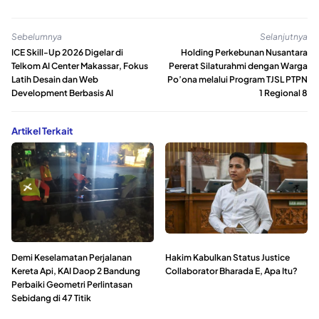
Sebelumnya
Selanjutnya
ICE Skill-Up 2026 Digelar di
Holding Perkebunan Nusantara
Telkom AI Center Makassar, Fokus
Pererat Silaturahmi dengan Warga
Latih Desain dan Web
Po’ona melalui Program TJSL PTPN
Development Berbasis AI
1 Regional 8
Artikel Terkait
Demi Keselamatan Perjalanan
Hakim Kabulkan Status Justice
Kereta Api, KAI Daop 2 Bandung
Collaborator Bharada E, Apa Itu?
Perbaiki Geometri Perlintasan
Sebidang di 47 Titik