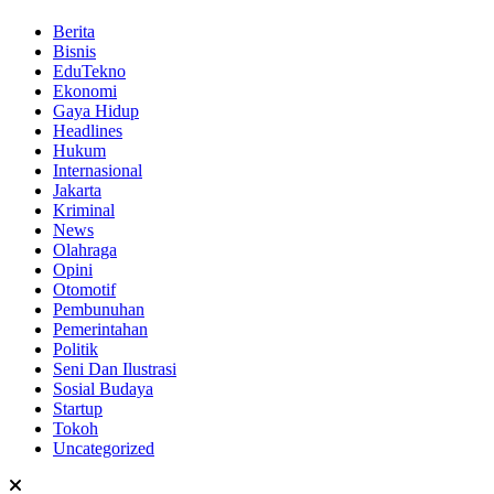
Berita
Bisnis
EduTekno
Ekonomi
Gaya Hidup
Headlines
Hukum
Internasional
Jakarta
Kriminal
News
Olahraga
Opini
Otomotif
Pembunuhan
Pemerintahan
Politik
Seni Dan Ilustrasi
Sosial Budaya
Startup
Tokoh
Uncategorized