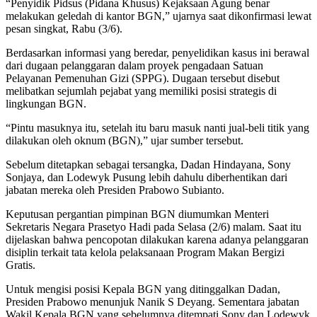
“Penyidik Pidsus (Pidana Khusus) Kejaksaan Agung benar
melakukan geledah di kantor BGN,” ujarnya saat dikonfirmasi lewat
pesan singkat, Rabu (3/6).
Berdasarkan informasi yang beredar, penyelidikan kasus ini berawal
dari dugaan pelanggaran dalam proyek pengadaan Satuan
Pelayanan Pemenuhan Gizi (SPPG). Dugaan tersebut disebut
melibatkan sejumlah pejabat yang memiliki posisi strategis di
lingkungan BGN.
“Pintu masuknya itu, setelah itu baru masuk nanti jual-beli titik yang
dilakukan oleh oknum (BGN),” ujar sumber tersebut.
Sebelum ditetapkan sebagai tersangka, Dadan Hindayana, Sony
Sonjaya, dan Lodewyk Pusung lebih dahulu diberhentikan dari
jabatan mereka oleh Presiden Prabowo Subianto.
Keputusan pergantian pimpinan BGN diumumkan Menteri
Sekretaris Negara Prasetyo Hadi pada Selasa (2/6) malam. Saat itu
dijelaskan bahwa pencopotan dilakukan karena adanya pelanggaran
disiplin terkait tata kelola pelaksanaan Program Makan Bergizi
Gratis.
Untuk mengisi posisi Kepala BGN yang ditinggalkan Dadan,
Presiden Prabowo menunjuk Nanik S Deyang. Sementara jabatan
Wakil Kepala BGN yang sebelumnya ditempati Sony dan Lodewyk