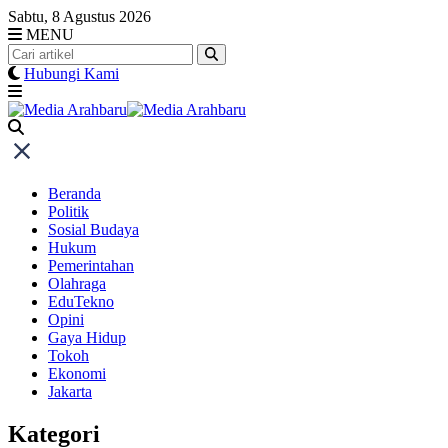
Skip
Sabtu, 8 Agustus 2026
to
MENU
content
Hubungi Kami
Beranda
Politik
Sosial Budaya
Hukum
Pemerintahan
Olahraga
EduTekno
Opini
Gaya Hidup
Tokoh
Ekonomi
Jakarta
Kategori