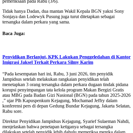
pemeriksaan pada Rabu (3/6).
Tidak hanya Dadan, dua mantan Wakil Kepala BGN yakni Sony
Sonjaya dan Lodewyk Pusung juga turut ditetapkan sebagai
tersangka dalam perkara yang sama.
Baca Juga:
Penyidikan Berlanjut, KPK Lakukan Penggeledahan di Kantor
Imigrasi Jaksel Terkait Perkara Silmy Karim
“Pada kesempatan hari ini, Rabu, 3 juni 2026, tim penyidik
Jampidsus setelah melakukan rangkaian penyidikan telah
menetapkan 3 orang tersangka dalam perkara dugaan tindak pidana
korupsi penyimpangan tata kelola program Makan Bergizi Gratis
atau MBG pada Badan Gizi Nasional (BGN) pada tahun 2025-2026
,” ujar Plh Kapuspenkum Kejagung, Mochamad Jeffry dalam
konferensi pers di depan Gedung Bundar Kejagung, Jakarta Selatan,
Rabu sore.
Direktur Penyidikan Jampidsus Kejagung, Syarief Sulaeman Nahdi,
menjelaskan bahwa penetapan ketiganya sebagai tersangka
dilakukan setelah penyidik lebih dahulu memeriksa mereka dalam