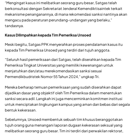
“Mengingat kasus ini melibatkan seorang guru besar, Satgas telah
berkonsultasi dengan Sekretariat Jenderal Kemendiktisaintek terkait
mekanisme penanganannya, di mana rekomendasi sanksi nantinya akan
mengacu pada peraturan perundang-undangan yang berlaku,”
tandasnya.
Kasus Dilimpahkan kepada Tim Pemeriksa Unsoed
Meski begitu, Satgas PPK menyerahkan proses pendalaman kasus itu
kepada Tim Pemeriksa Unsoed yang terdiri dari tujuh anggota.
“Seluruh hasil pemeriksaan dari Satgas, telah diserahkan kepada Tim
Pemeriksa Tingkat Universitas yang memiliki kewenangan untuk
menjatuhkan dan/atau merekomendasikan sanksi sesuai
Permendikbudristek Nomor 55 Tahun 2024,” ungkap Tri.
Mereka berharap temuan pemeriksaan yang sudah diserahkan dapat
dijadikan dasar yang objektif oleh Tim Pemeriksa dalam menentukan
sanksi secara adil. Langkah ini juga mencerminkan komitmen institusi
untuk menciptakan lingkungan kampus yang aman dan bebas dari segala
bentuk kekerasan.
Sebelumnya, Unsoed membentuk sebuah tim khusus beranggotakan
tujuh orang guna menangani laporan dugaan kekerasan seksual yang
melibatkan seorang guru besar. Tim ini terdiri dari perwakilan rektorat,