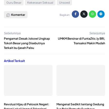
Guru Besar
Kekerasan Seksual
Unsoed
Komentar
Bagikan:
Sebelumnya
Selanjutnya
Pengamat Desak Jokowi Ungkap
UMKM Bersinar di FuntaZtic.ly BRI,
Tokoh Besar yang Disebutnya
Transaksi Makin Mudah
Terkait Isu Ijasah Palsu
Artikel Terkait
Revolusi Hijau di Pelosok Negeri:
Mengenal Sedikit tentang Gedung
Petani Lokal Ungguli Teknologi,
Tua Balai Pemuda Surabaya