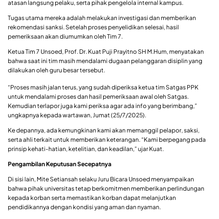
atasan langsung pelaku, serta pihak pengelola internal kampus.
Tugas utama mereka adalah melakukan investigasi dan memberikan
rekomendasi sanksi. Setelah proses penyelidikan selesai, hasil
pemeriksaan akan diumumkan oleh Tim 7.
Ketua Tim 7 Unsoed, Prof. Dr. Kuat Puji Prayitno SH M.Hum, menyatakan
bahwa saat ini tim masih mendalami dugaan pelanggaran disiplin yang
dilakukan oleh guru besar tersebut.
“Proses masih jalan terus, yang sudah diperiksa ketua tim Satgas PPK
untuk mendalami proses dan hasil pemeriksaan awal oleh Satgas.
Kemudian terlapor juga kami periksa agar ada info yang berimbang,”
ungkapnya kepada wartawan, Jumat (25/7/2025).
Ke depannya, ada kemungkinan kami akan memanggil pelapor, saksi,
serta ahli terkait untuk memberikan keterangan. “Kami berpegang pada
prinsip kehati-hatian, ketelitian, dan keadilan,” ujar Kuat.
Pengambilan Keputusan Secepatnya
Di sisi lain, Mite Setiansah selaku Juru Bicara Unsoed menyampaikan
bahwa pihak universitas tetap berkomitmen memberikan perlindungan
kepada korban serta memastikan korban dapat melanjutkan
pendidikannya dengan kondisi yang aman dan nyaman.