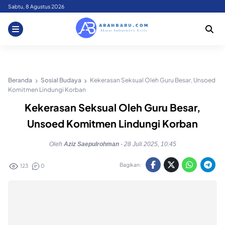
Skip
Sabtu, 8 Agustus 2026
to
content
Beranda
Sosial Budaya
Kekerasan Seksual Oleh Guru Besar, Unsoed
Komitmen Lindungi Korban
Kekerasan Seksual Oleh Guru Besar,
Unsoed Komitmen Lindungi Korban
Oleh
Aziz Saepulrohman
-
28 Juli 2025, 10:45
Bagikan:
123
0