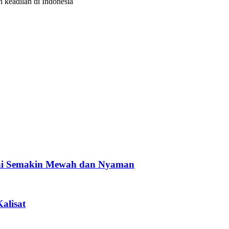
keadilan di Indonesia
ini Semakin Mewah dan Nyaman
alisat