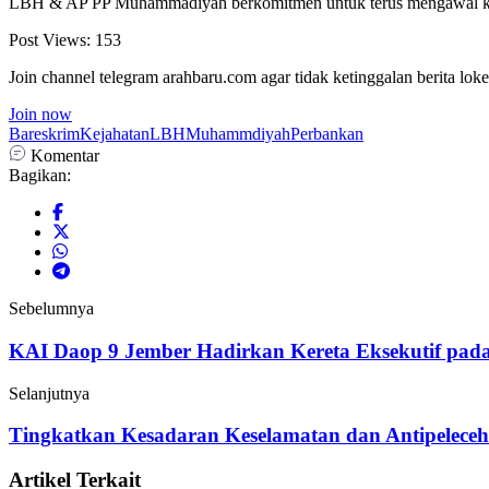
LBH & AP PP Muhammadiyah berkomitmen untuk terus mengawal kasus
Post Views:
153
Join channel telegram arahbaru.com agar tidak ketinggalan berita loke
Join now
Bareskrim
Kejahatan
LBH
Muhammdiyah
Perbankan
Komentar
Bagikan:
Sebelumnya
KAI Daop 9 Jember Hadirkan Kereta Eksekutif pa
Selanjutnya
Tingkatkan Kesadaran Keselamatan dan Antipelece
Artikel Terkait