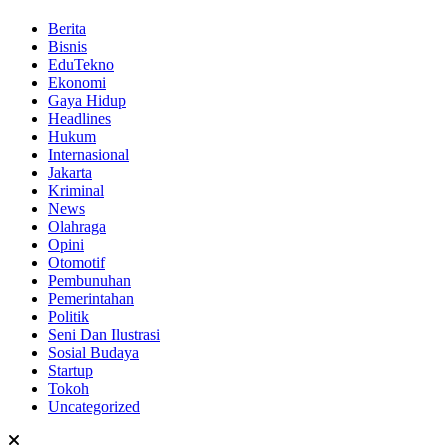
Berita
Bisnis
EduTekno
Ekonomi
Gaya Hidup
Headlines
Hukum
Internasional
Jakarta
Kriminal
News
Olahraga
Opini
Otomotif
Pembunuhan
Pemerintahan
Politik
Seni Dan Ilustrasi
Sosial Budaya
Startup
Tokoh
Uncategorized