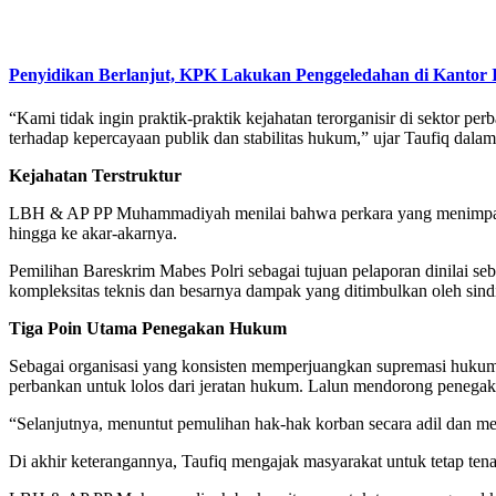
Penyidikan Berlanjut, KPK Lakukan Penggeledahan di Kantor I
“Kami tidak ingin praktik-praktik kejahatan terorganisir di sektor p
terhadap kepercayaan publik dan stabilitas hukum,” ujar Taufiq dalam k
Kejahatan Terstruktur
LBH & AP PP Muhammadiyah menilai bahwa perkara yang menimpa Baba
hingga ke akar-akarnya.
Pemilihan Bareskrim Mabes Polri sebagai tujuan pelaporan dinilai seb
kompleksitas teknis dan besarnya dampak yang ditimbulkan oleh sindi
Tiga Poin Utama Penegakan Hukum
Sebagai organisasi yang konsisten memperjuangkan supremasi hukum
perbankan untuk lolos dari jeratan hukum. Lalun mendorong penegak h
“Selanjutnya, menuntut pemulihan hak-hak korban secara adil dan me
Di akhir keterangannya, Taufiq mengajak masyarakat untuk tetap t