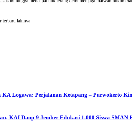
 ini hingga mencapai titik terang demi menjaga marwah hukum dan 
r terbaru lainnya
da KA Logawa: Perjalanan Ketapang – Purwokerto K
han, KAI Daop 9 Jember Edukasi 1.000 Siswa SMAN K