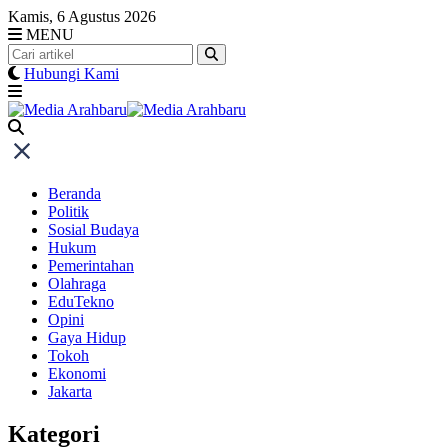
Skip
Kamis, 6 Agustus 2026
to
MENU
content
Hubungi Kami
Beranda
Politik
Sosial Budaya
Hukum
Pemerintahan
Olahraga
EduTekno
Opini
Gaya Hidup
Tokoh
Ekonomi
Jakarta
Kategori