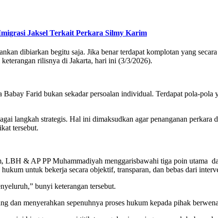
migrasi Jaksel Terkait Perkara Silmy Karim
erbankan dibiarkan begitu saja. Jika benar terdapat komplotan yang sec
eterangan rilisnya di Jakarta, hari ini (3/3/2026).
y Farid bukan sekadar persoalan individual. Terdapat pola-pola yang
agai langkah strategis. Hal ini dimaksudkan agar penanganan perkara di
kat tersebut.
, LBH & AP PP Muhammadiyah menggarisbawahi tiga poin utama dalam 
ukum untuk bekerja secara objektif, transparan, dan bebas dari inter
nyeluruh,” bunyi keterangan tersebut.
enang dan menyerahkan sepenuhnya proses hukum kepada pihak berwena