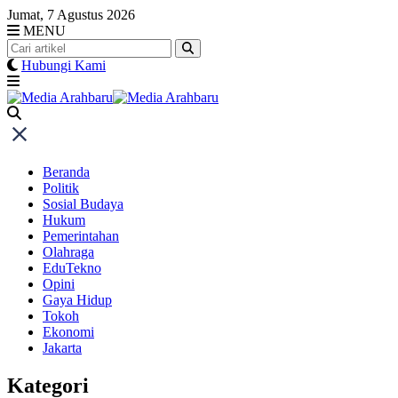
Skip
Jumat, 7 Agustus 2026
to
MENU
content
Hubungi Kami
Beranda
Politik
Sosial Budaya
Hukum
Pemerintahan
Olahraga
EduTekno
Opini
Gaya Hidup
Tokoh
Ekonomi
Jakarta
Kategori