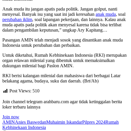
Anak muda itu jangan apatis pada politik. Jangan golput, nanti
menyesal. Banyak isu yang saat ini jadi keresahan
anak muda
, soal
perubahan iklim
, soal lapangan pekerjaan, dan lainnya. Kalau anak
muda apatis pada politik akan menyesal karena tidak bisa terlibat
dalam pengambilan keputusan,” ungkap Ary Kapitang…
Pasangan AMIN telah menjadi sosok yang dinantikan anak muda
Indonesia untuk perubahan dan perbaikan.
Untuk diketahui, Rumah Kebhinekaan Indonesia (RKI) merupakan
organ relawan milenial yang dibentuk untuk memaksimalkan
dukungan milenial bagi Paslon AMIN.
RKI berisi kalangan milenial dan mahasiswa dari berbagai Latar
belakang agama, budaya, suku dan daerah. (Brt/Ab)
Post Views:
510
Join channel telegram arahbaru.com agar tidak ketinggalan berita
loker terbaru lainnya
Join now
AMIN
Anies Baswedan
Muhaimin Iskandar
Pilpres 2024
Rumah
Kebhinekaan Indonesia