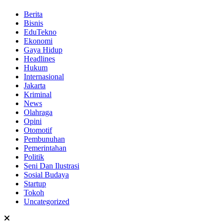
Berita
Bisnis
EduTekno
Ekonomi
Gaya Hidup
Headlines
Hukum
Internasional
Jakarta
Kriminal
News
Olahraga
Opini
Otomotif
Pembunuhan
Pemerintahan
Politik
Seni Dan Ilustrasi
Sosial Budaya
Startup
Tokoh
Uncategorized