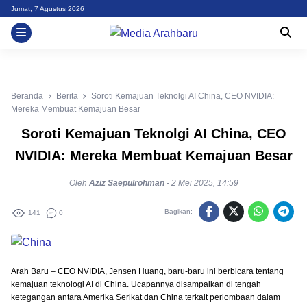
Skip
Jumat, 7 Agustus 2026
to
content
Beranda
Berita
Soroti Kemajuan Teknolgi AI China, CEO NVIDIA:
Mereka Membuat Kemajuan Besar
Soroti Kemajuan Teknolgi AI China, CEO
NVIDIA: Mereka Membuat Kemajuan Besar
Oleh
Aziz Saepulrohman
-
2 Mei 2025, 14:59
Bagikan:
141
0
Arah Baru – CEO NVIDIA, Jensen Huang, baru-baru ini berbicara tentang
kemajuan teknologi AI di China. Ucapannya disampaikan di tengah
ketegangan antara Amerika Serikat dan China terkait perlombaan dalam