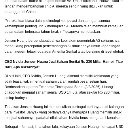
terdaftar dalam daftar hitam pemerintah AS. Untuk diketahui, Huawei saat ini
tengah mengembangkan chip AI mereka sendiri yang ditujukan untuk
pelanggan di China.
“Mereka luar biasa dalam teknologi komputasi dan jaringan, semua
kemampuan penting untuk memajukan AI. Mereka telah membuat kemajuan
besar dalam beberapa tahun terakhir,” ucapnya menjelaskan.
Jensen Huang berpendapat bahwa kebijakan pemerintah AS seharusnya
mendukung percepatan perkembangan AI, tidak hanya untuk kepentingan
dalam negeri, tetapi juga agar Amerika Serikat tetap bersaing di level global.
CEO Nvidia Jensen Huang Jual Saham Senilai Rp 230 Miliar Hampir Tiap
Hari, Apa Alasannya?
Di sisi lain, CEO Nvidia, Jensen Huang, dikenal memiliki kebiasaan yang
tidak biasa, yakni menjual saham dalam jumlah besar setiap hari.
Berdasarkan laporan Economic Times pada Senin (3/2/2025), Huang
dilaporkan menjual saham senilai USD 14 juta, atau sekitar Rp 230 miliar,
setiap harinya.
Tindakan Jensen Huang ini memunculkan berbagai pertanyaan di kalangan
para investor. Banyak yang bertanya-tanya mengapa Huang memilih untuk
menjual sahamnya, padahal nilai saham Nvidia terus mengalami kenaikan.
Sebagai informasi, lima tahun lalu, kekayaan Jensen Huang mencapai USD