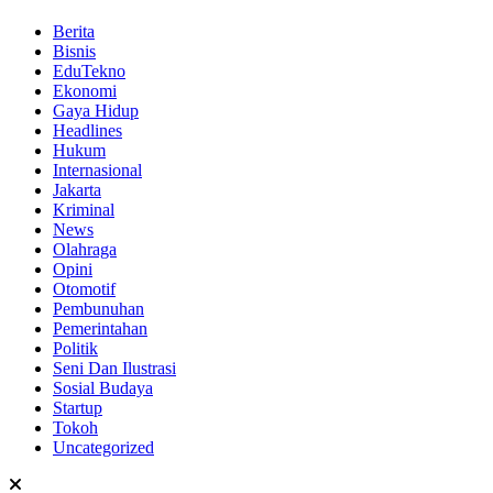
Berita
Bisnis
EduTekno
Ekonomi
Gaya Hidup
Headlines
Hukum
Internasional
Jakarta
Kriminal
News
Olahraga
Opini
Otomotif
Pembunuhan
Pemerintahan
Politik
Seni Dan Ilustrasi
Sosial Budaya
Startup
Tokoh
Uncategorized