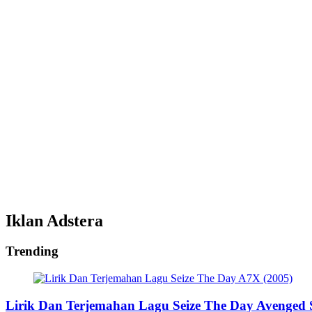
Iklan Adstera
Trending
Lirik Dan Terjemahan Lagu Seize The Day Avenged S