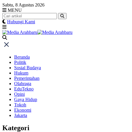
Skip
Sabtu, 8 Agustus 2026
to
MENU
content
Hubungi Kami
Beranda
Politik
Sosial Budaya
Hukum
Pemerintahan
Olahraga
EduTekno
Opini
Gaya Hidup
Tokoh
Ekonomi
Jakarta
Kategori