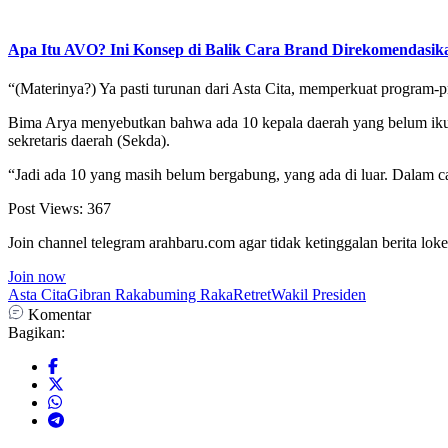
Apa Itu AVO? Ini Konsep di Balik Cara Brand Direkomendasik
“(Materinya?) Ya pasti turunan dari Asta Cita, memperkuat program-pro
Bima Arya menyebutkan bahwa ada 10 kepala daerah yang belum ikut 
sekretaris daerah (Sekda).
“Jadi ada 10 yang masih belum bergabung, yang ada di luar. Dalam cat
Post Views:
367
Join channel telegram arahbaru.com agar tidak ketinggalan berita loke
Join now
Asta Cita
Gibran Rakabuming Raka
Retret
Wakil Presiden
Komentar
Bagikan: