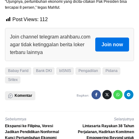
“Ujungnya, pertumbuhan ekonomi yang dicita-citakan Pak Presiden bisa
tercapai 8 persen,” tegas Mahfut.
Post Views:
112
Join channel telegram arahbaru.com
agar tidak ketinggalan berita loker
Join now
terbaru lainnya
Babay Farid
Bank DKI
bISNIS
Pengadilan
Pidana
Sritex
Komentar
Bagikan:
Sebelumnya
Selanjutnya
Ekspansi ke Filipina, Voresi
Lintasarta Rayakan 38 Tahun
Jadikan Pendidikan Nonformal
Perjalanan, Hadirkan Komitmen
Kunci Pertumbuhan Ekonomi
Empowering Beyond untuk