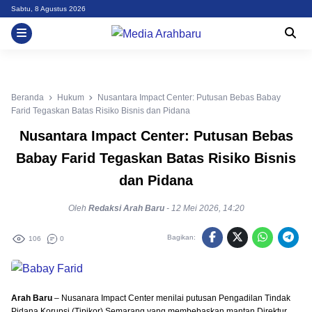
Skip
Sabtu, 8 Agustus 2026
to
content
Beranda
Hukum
Nusantara Impact Center: Putusan Bebas Babay
Farid Tegaskan Batas Risiko Bisnis dan Pidana
Nusantara Impact Center: Putusan Bebas
Babay Farid Tegaskan Batas Risiko Bisnis
dan Pidana
Oleh
Redaksi Arah Baru
-
12 Mei 2026, 14:20
Bagikan:
106
0
Arah Baru
– Nusanara Impact Center menilai putusan Pengadilan Tindak
Pidana Korupsi (Tipikor) Semarang yang membebaskan mantan Direktur