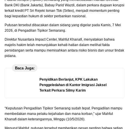
Bank DKI (Bank Jakarta), Babay Parid Wazdi, dalam perkara dugaan korupsi
terkait kredit PT Sri Rejeki Isman Tbk (Sritex), menjadi momentum penting
bagi kepastian hukum di sektor perbankan nasional.
Putusan tersebut dibacakan dalam sidang yang digelar pada Kamis, 7 Mei
2026, di Pengadilan Tipikor Semarang.
Direktur Nusantara Impact Center, Mahfut Khanafi, menyatakan bahwa
majelis hakim telah menunjukkan kehati-hatian dalam melihat fakta
persidangan serta mampu memisahkan antara risiko bisnis dan unsur tindak
pidana.
Baca Juga:
Penyidikan Berlanjut, KPK Lakukan
Penggeledahan di Kantor Imigrasi Jaksel
Terkait Perkara Silmy Karim
“Keputusan Pengadilan Tipikor Semarang sudah tepat. Pengadilan mampu
membedakan mana pelaku kejahatan dan mana korban,” ujar Mahfut
Khanafi dalam keterangannya, Minggu (10/5/2026).
Menurut Mahfut, putusan tersebut memberikan pesan penting bahwa setiap