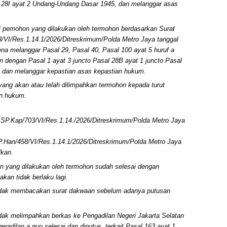
l 28I ayat 2 Undang-Undang Dasar 1945, dan melanggar asas
 pemohon yang dilakukan oleh termohon berdasarkan Surat
VI/Res.1.14.1/2026/Ditreskrimum/Polda Metro Jaya tanggal
ena melanggar Pasal 29, Pasal 40, Pasal 100 ayat 5 huruf a
n dengan Pasal 1 ayat 3 juncto Pasal 28B ayat 1 juncto Pasal
 dan melanggar kepastian asas kepastian hukum.
ang akan atau telah dilimpahkan termohon kepada turut
an hukum.
SP.Kap/703/VI/Res.1.14./2026/Ditreskrimum/Polda Metro Jaya
.Han/458/VI/Res.1.14.1/2026/Ditreskrimum/Polda Metro Jaya
lkan.
 yang dilakukan oleh termohon sudah selesai dengan
kan tidak berlaku lagi.
tidak membacakan surat dakwaan sebelum adanya putusan
dak melimpahkan berkas ke Pengadilan Negeri Jakarta Selatan
adilan a quo selesai dan diputus, terkait Pasal 163 ayat 1