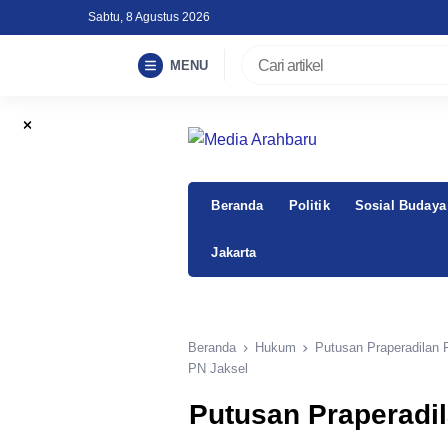
Skip
Sabtu, 8 Agustus 2026
to
content
MENU
Beranda
Politik
Sosial Budaya
Jakarta
Beranda
Hukum
Putusan Praperadilan 
PN Jaksel
Putusan Praperadi