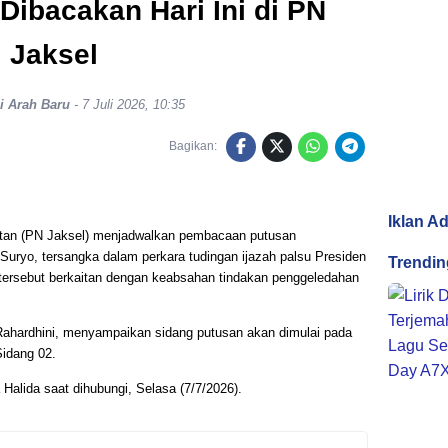
ibacakan Hari Ini di PN
Jaksel
i Arah Baru
-
7 Juli 2026, 10:35
Bagikan:
Iklan A
atan (PN Jaksel) menjadwalkan pembacaan putusan
Suryo, tersangka dalam perkara tudingan ijazah palsu Presiden
Trendin
tersebut berkaitan dengan keabsahan tindakan penggeledahan
Rahardhini, menyampaikan sidang putusan akan dimulai pada
Sidang 02.
 Halida saat dihubungi, Selasa (7/7/2026).