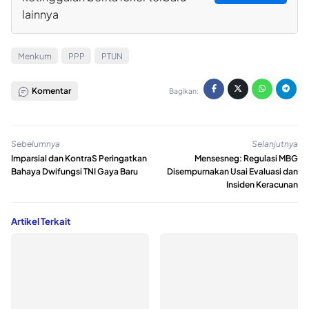
lainnya
Menkum
PPP
PTUN
Komentar
Bagikan:
Sebelumnya
Selanjutnya
Imparsial dan KontraS Peringatkan
Mensesneg: Regulasi MBG
Bahaya Dwifungsi TNI Gaya Baru
Disempurnakan Usai Evaluasi dan
Insiden Keracunan
Artikel Terkait