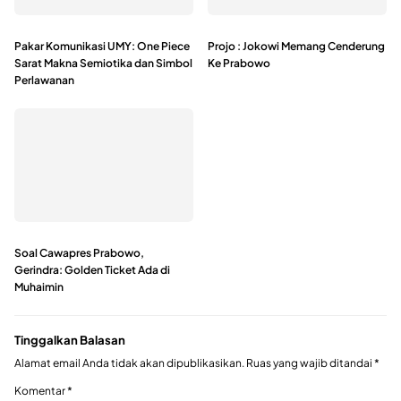
Pakar Komunikasi UMY: One Piece
Projo : Jokowi Memang Cenderung
Sarat Makna Semiotika dan Simbol
Ke Prabowo
Perlawanan
Soal Cawapres Prabowo,
Gerindra: Golden Ticket Ada di
Muhaimin
Tinggalkan Balasan
Alamat email Anda tidak akan dipublikasikan.
Ruas yang wajib ditandai
*
Komentar
*