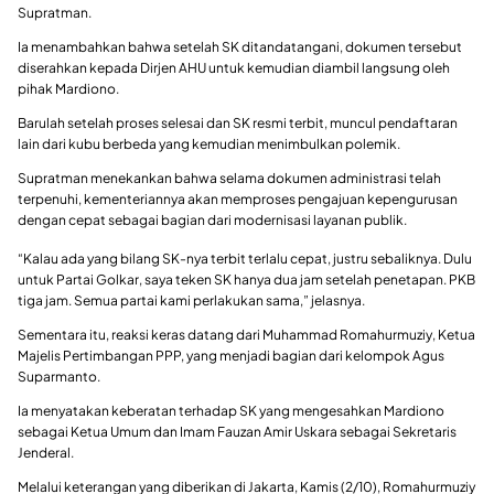
Supratman.
Ia menambahkan bahwa setelah SK ditandatangani, dokumen tersebut
diserahkan kepada Dirjen AHU untuk kemudian diambil langsung oleh
pihak Mardiono.
Barulah setelah proses selesai dan SK resmi terbit, muncul pendaftaran
lain dari kubu berbeda yang kemudian menimbulkan polemik.
Supratman menekankan bahwa selama dokumen administrasi telah
terpenuhi, kementeriannya akan memproses pengajuan kepengurusan
dengan cepat sebagai bagian dari modernisasi layanan publik.
“Kalau ada yang bilang SK-nya terbit terlalu cepat, justru sebaliknya. Dulu
untuk Partai Golkar, saya teken SK hanya dua jam setelah penetapan. PKB
tiga jam. Semua partai kami perlakukan sama,” jelasnya.
Sementara itu, reaksi keras datang dari Muhammad Romahurmuziy, Ketua
Majelis Pertimbangan PPP, yang menjadi bagian dari kelompok Agus
Suparmanto.
Ia menyatakan keberatan terhadap SK yang mengesahkan Mardiono
sebagai Ketua Umum dan Imam Fauzan Amir Uskara sebagai Sekretaris
Jenderal.
Melalui keterangan yang diberikan di Jakarta, Kamis (2/10), Romahurmuziy