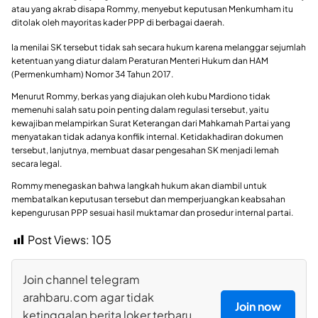
atau yang akrab disapa Rommy, menyebut keputusan Menkumham itu
ditolak oleh mayoritas kader PPP di berbagai daerah.
Ia menilai SK tersebut tidak sah secara hukum karena melanggar sejumlah
ketentuan yang diatur dalam Peraturan Menteri Hukum dan HAM
(Permenkumham) Nomor 34 Tahun 2017.
Menurut Rommy, berkas yang diajukan oleh kubu Mardiono tidak
memenuhi salah satu poin penting dalam regulasi tersebut, yaitu
kewajiban melampirkan Surat Keterangan dari Mahkamah Partai yang
menyatakan tidak adanya konflik internal. Ketidakhadiran dokumen
tersebut, lanjutnya, membuat dasar pengesahan SK menjadi lemah
secara legal.
Rommy menegaskan bahwa langkah hukum akan diambil untuk
membatalkan keputusan tersebut dan memperjuangkan keabsahan
kepengurusan PPP sesuai hasil muktamar dan prosedur internal partai.
Post Views:
105
Join channel telegram
arahbaru.com agar tidak
Join now
ketinggalan berita loker terbaru