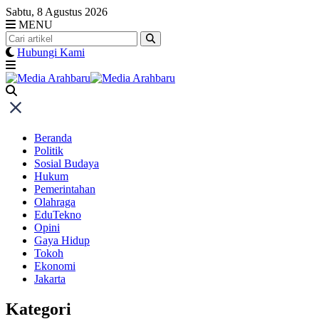
Skip
Sabtu, 8 Agustus 2026
to
MENU
content
Hubungi Kami
Beranda
Politik
Sosial Budaya
Hukum
Pemerintahan
Olahraga
EduTekno
Opini
Gaya Hidup
Tokoh
Ekonomi
Jakarta
Kategori