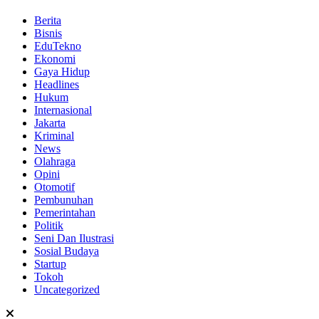
Berita
Bisnis
EduTekno
Ekonomi
Gaya Hidup
Headlines
Hukum
Internasional
Jakarta
Kriminal
News
Olahraga
Opini
Otomotif
Pembunuhan
Pemerintahan
Politik
Seni Dan Ilustrasi
Sosial Budaya
Startup
Tokoh
Uncategorized