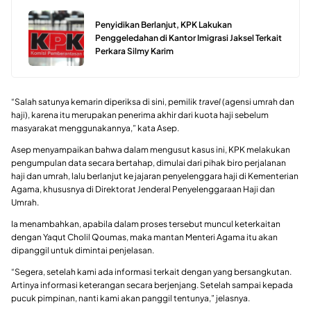
Penyidikan Berlanjut, KPK Lakukan
Penggeledahan di Kantor Imigrasi Jaksel Terkait
Perkara Silmy Karim
“Salah satunya kemarin diperiksa di sini, pemilik
travel
(agensi umrah dan
haji), karena itu merupakan penerima akhir dari kuota haji sebelum
masyarakat menggunakannya,” kata Asep.
Asep menyampaikan bahwa dalam mengusut kasus ini, KPK melakukan
pengumpulan data secara bertahap, dimulai dari pihak biro perjalanan
haji dan umrah, lalu berlanjut ke jajaran penyelenggara haji di Kementerian
Agama, khususnya di Direktorat Jenderal Penyelenggaraan Haji dan
Umrah.
Ia menambahkan, apabila dalam proses tersebut muncul keterkaitan
dengan Yaqut Cholil Qoumas, maka mantan Menteri Agama itu akan
dipanggil untuk dimintai penjelasan.
“Segera, setelah kami ada informasi terkait dengan yang bersangkutan.
Artinya informasi keterangan secara berjenjang. Setelah sampai kepada
pucuk pimpinan, nanti kami akan panggil tentunya,” jelasnya.