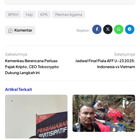
BPKH
Haji
KPK
Menteri Agama
Komentar
Bagikan:
Sebelumnya
Selanjutnya
Kemenkeu Berencana Perluas
Jadwal Final Piala AFF U-23 2025:
Pajak Kripto, CEO Tokocrypto
Indonesia vs Vietnam
Dukung Langkah Ini
Artikel Terkait