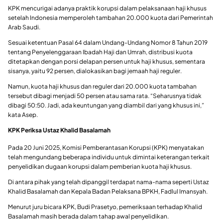
KPK mencurigai adanya praktik korupsi dalam pelaksanaan haji khusus
setelah Indonesia memperoleh tambahan 20.000 kuota dari Pemerintah
Arab Saudi.
Sesuai ketentuan Pasal 64 dalam Undang-Undang Nomor 8 Tahun 2019
tentang Penyelenggaraan Ibadah Haji dan Umrah, distribusi kuota
ditetapkan dengan porsi delapan persen untuk haji khusus, sementara
sisanya, yaitu 92 persen, dialokasikan bagi jemaah haji reguler.
Namun, kuota haji khusus dan reguler dari 20.000 kuota tambahan
tersebut dibagi menjadi 50 persen atau sama rata. “Seharusnya tidak
dibagi 50:50. Jadi, ada keuntungan yang diambil dari yang khusus ini,”
kata Asep.
KPK Periksa Ustaz Khalid Basalamah
Pada 20 Juni 2025, Komisi Pemberantasan Korupsi (KPK) menyatakan
telah mengundang beberapa individu untuk dimintai keterangan terkait
penyelidikan dugaan korupsi dalam pemberian kuota haji khusus.
Di antara pihak yang telah dipanggil terdapat nama-nama seperti Ustaz
Khalid Basalamah dan Kepala Badan Pelaksana BPKH, Fadlul Imansyah.
Menurut juru bicara KPK, Budi Prasetyo, pemeriksaan terhadap Khalid
Basalamah masih berada dalam tahap awal penyelidikan.