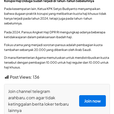
Korupsi Haji Diduga Sudah Terjadi di Tahun-tahun Sebelumnya
Pada kesempatan lain, Ketua KPK Setyo Budiyanto menyampaikan
bahwa dugaan praktik korupsi yang melibatkan kuota haji khusus tidak
hanya terjadi pada tahun 2024, tetapi juga pada tahun-tahun
sebelumnya.
Pada 2024, Pansus Angket Haji DPR RI mengungkap adanya beberapa
ketidakwajaran dalam pelaksanaan ibadah haji.
Fokus utama yang menjadi sorotan pansus adalah pembagian kuota
tambahan sebanyak 20.000 yang diberikan oleh Arab Saudi.
Di mana Kementerian Agama memutuskan untuk mendistribusikan kuota
tersebut dengan pembagian 10.000 untuk haji reguler dan 10.000 untuk
haji khusus.
Post Views:
136
Join channel telegram
arahbaru.com agar tidak
Join now
ketinggalan berita loker terbaru
lainnya